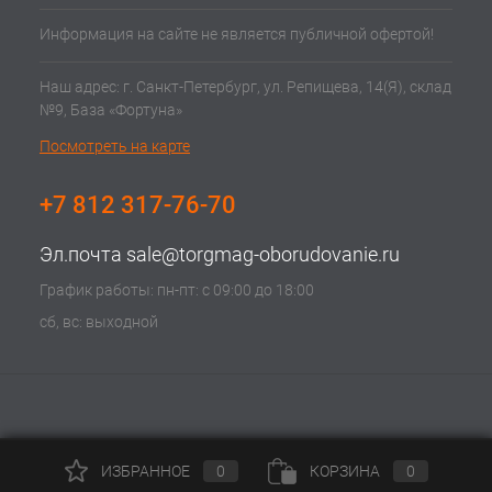
Информация на сайте не является публичной офертой!
Наш адрес: г. Санкт-Петербург, ул. Репищева, 14(Я), склад
№9, База «Фортуна»
Посмотреть на карте
+7 812 317-76-70
Эл.почта
sale@torgmag-oborudovanie.ru
График работы: пн-пт: с 09:00 до 18:00
сб, вс: выходной
ИЗБРАННОЕ
0
КОРЗИНА
0