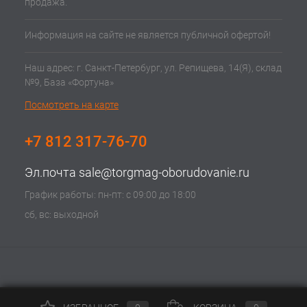
продажа.
Информация на сайте не является публичной офертой!
Наш адрес: г. Санкт-Петербург, ул. Репищева, 14(Я), склад
№9, База «Фортуна»
Посмотреть на карте
+7 812 317-76-70
Эл.почта
sale@torgmag-oborudovanie.ru
График работы: пн-пт: с 09:00 до 18:00
сб, вс: выходной