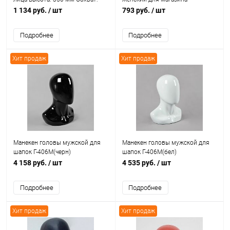
550 мм Цвет: белый
Г-204М/G(черн)
1 134 руб.
/ шт
793 руб.
/ шт
Подробнее
Подробнее
Хит продаж
Хит продаж
Манекен головы мужской для
Манекен головы мужской для
шапок Г-406М(черн)
шапок Г-406М(бел)
4 158 руб.
/ шт
4 535 руб.
/ шт
Подробнее
Подробнее
Хит продаж
Хит продаж