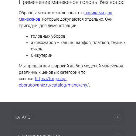
Применение манекенов головы без волос
Образцы можно использовать с
париками для
манекенов
, которые докупаются отдельно. Они
пригодны для демонстрации:
головных уборов;
аксессуаров – кашне, шарфов, платков, темных
очков;
бижутерии.
Мы предлагаем широкий выбор моделей манекенов
различных ценовых категорий по
ссылке:
https://torgmag-
oborudovanie.ru/catalog/manekeny/
.
КАТАЛОГ