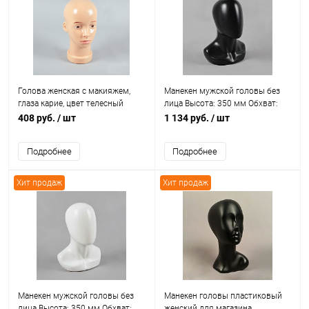
Голова женская с макияжем,
Манекен мужской головы без
глаза карие, цвет телесный
лица Высота: 350 мм Обхват:
Г-207(кар)
550 мм Цвет: черный
408 руб.
/ шт
1 134 руб.
/ шт
Подробнее
Подробнее
Хит продаж
Хит продаж
Манекен мужской головы без
Манекен головы пластиковый
лица Высота: 350 мм Обхват:
женский для магазина