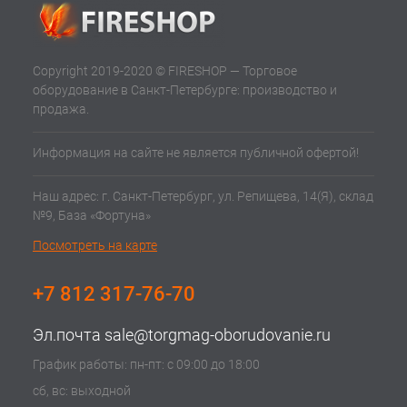
Copyright 2019-2020 © FIRESHOP — Торговое
оборудование в Санкт-Петербурге: производство и
продажа.
Информация на сайте не является публичной офертой!
Наш адрес: г. Санкт-Петербург, ул. Репищева, 14(Я), склад
№9, База «Фортуна»
Посмотреть на карте
+7 812 317-76-70
Эл.почта
sale@torgmag-oborudovanie.ru
График работы: пн-пт: с 09:00 до 18:00
сб, вс: выходной