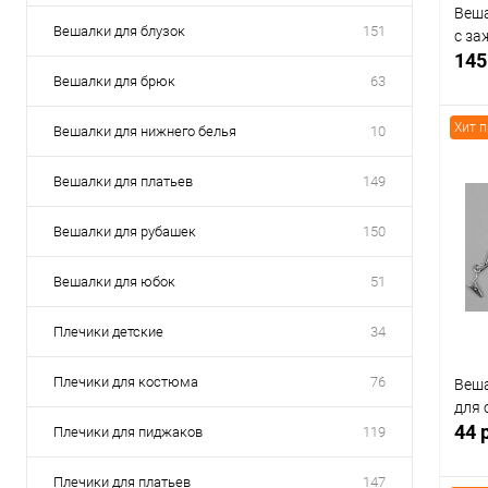
Веша
Вешалки для блузок
151
с за
145
Вешалки для брюк
63
Хит 
Вешалки для нижнего белья
10
Вешалки для платьев
149
К
клик
Вешалки для рубашек
150
В
Вешалки для юбок
51
Плечики детские
34
Плечики для костюма
76
Веша
для 
44 
Плечики для пиджаков
119
Плечики для платьев
147