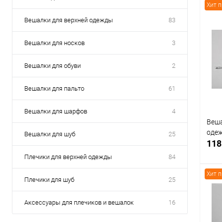
Хит 
Вешалки для верхней одежды
83
К
Вешалки для носков
3
клик
Вешалки для обуви
2
В
Вешалки для пальто
61
Вешалки для шарфов
4
Веша
одеж
Вешалки для шуб
25
118
Плечики для верхней одежды
84
Хит 
Плечики для шуб
25
Аксессуары для плечиков и вешалок
16
К
клик