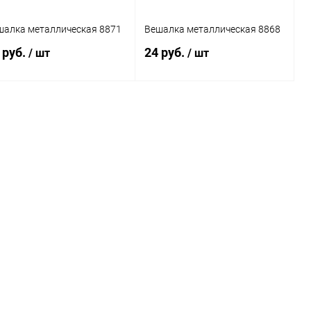
шалка металлическая 8871
Вешалка металлическая 8868
 руб.
24 руб.
/ шт
/ шт
В корзину
В корзину
Купить в 1
Сравнение
Купить в 1
Сравнение
к
клик
В избранное
В наличии
В избранное
В наличии