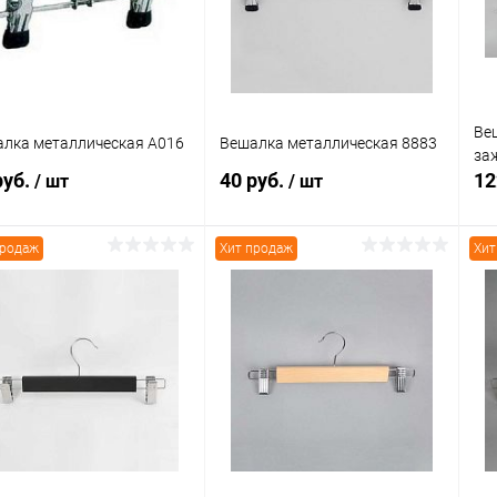
 избранное
В наличии
В избранное
В наличии
Ве
лка металлическая A016
Вешалка металлическая 8883
за
руб.
40 руб.
12
/ шт
/ шт
продаж
Хит продаж
Хит
В корзину
В корзину
упить в 1
Сравнение
Купить в 1
Сравнение
клик
кли
 избранное
В наличии
В избранное
В наличии