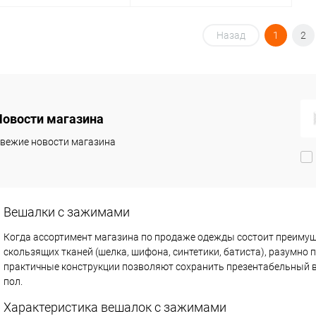
В корзину
В корзину
Назад
1
2
упить в 1
Сравнение
Купить в 1
Сравнение
клик
 избранное
В наличии
В избранное
В наличии
Новости магазина
вежие новости магазина
Вешалки с зажимами
Когда ассортимент магазина по продаже одежды состоит преимуще
скользящих тканей (шелка, шифона, синтетики, батиста), разумно
практичные конструкции позволяют сохранить презентабельный ви
пол.
Характеристика вешалок с зажимами