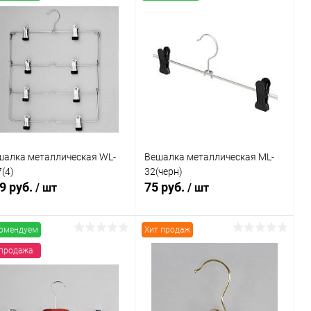
шалка металлическая WL-
Вешалка металлическая ML-
(4)
32(черн)
9 руб.
75 руб.
/ шт
/ шт
омендуем
Хит продаж
В корзину
В корзину
продажа
Купить в 1
Сравнение
Купить в 1
Сравнение
к
клик