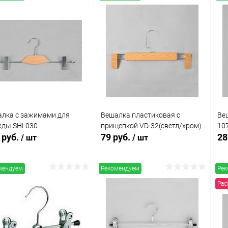
лка с зажимами для
Вешалка пластиковая с
Ве
жды SHL030
прищепкой VD-32(светл/хром)
107
 руб.
79 руб.
28
/ шт
/ шт
мендуем
Рекомендуем
Рек
В корзину
В корзину
Рас
упить в 1
Сравнение
Купить в 1
Сравнение
клик
кли