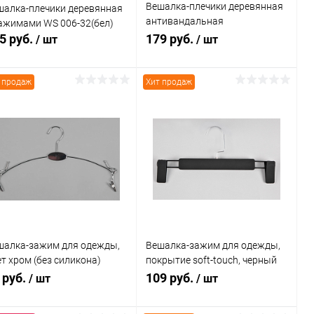
Вешалка-плечики деревянная
шалка-плечики деревянная
антивандальная
зажимами WS 006-32(бел)
66NB/AB(светл/хром)
5 руб.
179 руб.
/ шт
/ шт
 продаж
Хит продаж
В корзину
В корзину
Купить в 1
Сравнение
Купить в 1
Сравнение
к
клик
В избранное
В наличии
В избранное
В наличии
шалка-зажим для одежды,
Вешалка-зажим для одежды,
т хром (без силикона)
покрытие soft-touch, черный
10-К
В-213(черн)
 руб.
109 руб.
/ шт
/ шт