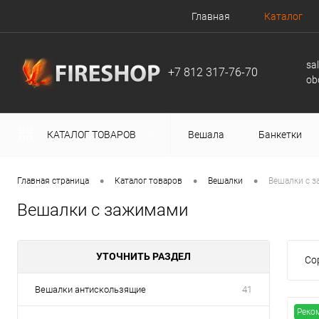
Главная
Каталог
sa
+7 812 317-76-70
ob
КАТАЛОГ ТОВАРОВ
Вешала
Банкетки
•
•
•
Главная страница
Каталог товаров
Вешалки
Вешалки с 
Вешалки с зажимами
УТОЧНИТЬ РАЗДЕЛ
Со
Вешалки антискользящие
41
Реко