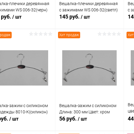
лка-плечики деревянная
Вешалка-плечики деревянная
Ве
жимами WS 006-32(черн)
с зажимами WS 006-32(светл)
с 
 руб.
145 руб.
14
/ шт
/ шт
продаж
Хит продаж
Хит
В корзину
В корзину
упить в 1
Сравнение
Купить в 1
Сравнение
клик
кли
 избранное
В наличии
В избранное
В наличии
Ве
лка-зажим с силиконом
Вешалка-зажим с силиконом
цве
одежды 8010-К(силикон)
Длина: 300 мм Цвет: хром
80
руб.
56 руб.
44
/ шт
/ шт