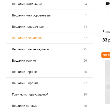
В
Вешалки маленькие
34
Вешалки многоуровневые
1
Вешалки прозрачные
14
Веша
Вешалки с зажимами
57
33 
Вешалки с перекладиной
91
Хит 
Вешалки тонкие
66
Вешалки черные
76
К
клик
Вешалки широкие
27
В
Плечики с перекладиной
89
Вешалки детские
36