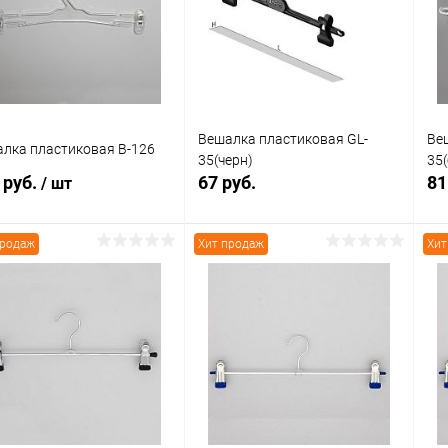
 избранное
В наличии
В избранное
В наличии
Вешалка пластиковая GL-
Ве
лка пластиковая В-126
35(черн)
35(
 руб.
67 руб.
81
/ шт
продаж
Хит продаж
Хит
В корзину
В корзину
Купить в 1
Сравнение
упить в 1
Сравнение
клик
кли
В избранное
В наличии
 избранное
В наличии