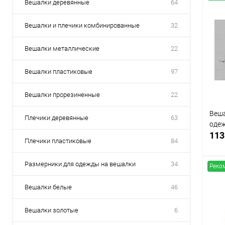
Вешалки деревянные
64
Вешалки и плечики комбинированные
32
Вешалки металлические
22
Вешалки пластиковые
97
Вешалки прорезиненные
22
Веша
Плечики деревянные
63
оде
113
Плечики пластиковые
84
Размерники для одежды на вешалки
34
Реко
Вешалки белые
46
К
Вешалки золотые
6
клик