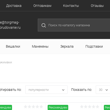
Доставка
Оптовикам
Контакты
Отзывы
le@torgmag-
orudovanie.ru
Вешалки
Манекены
Зеркала
Подставки
зажимами
ртировать по:
Показать по:
популярности
30
мендуем
Рекомендуем
Рек