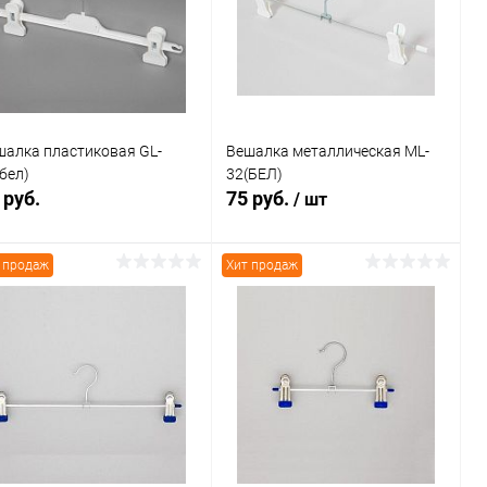
В избранное
В наличии
В избранное
В наличии
шалка пластиковая GL-
Вешалка металлическая ML-
бел)
32(БЕЛ)
 руб.
75 руб.
/ шт
 продаж
Хит продаж
В корзину
В корзину
Купить в 1
Сравнение
Купить в 1
Сравнение
к
клик
В избранное
В наличии
В избранное
В наличии