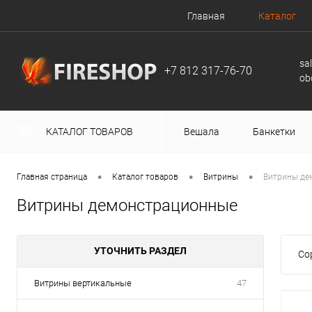
Главная
Каталог
sa
+7 812 317-76-70
ob
КАТАЛОГ ТОВАРОВ
Вешала
Банкетки
•
•
•
Главная страница
Каталог товаров
Витрины
Витрины де
Витрины демонстрационные
УТОЧНИТЬ РАЗДЕЛ
Со
Витрины вертикальные
47