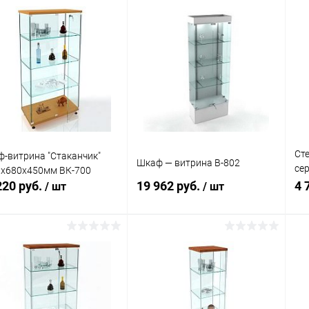
Ст
-витрина "Стаканчик"
Шкаф — витрина В-802
се
0х680х450мм ВК-700
Цв
220 руб.
19 962 руб.
4 
/ шт
/ шт
В корзину
В корзину
упить в 1
Сравнение
Купить в 1
Сравнение
кли
клик