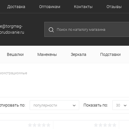
Доставка
Оптовикам
Контакты
Отзывы
le@torgmag-
orudovanie.ru
Вешалки
Манекены
Зеркала
Подставки
монстрационные
ртировать по:
Показать по:
популярности
30