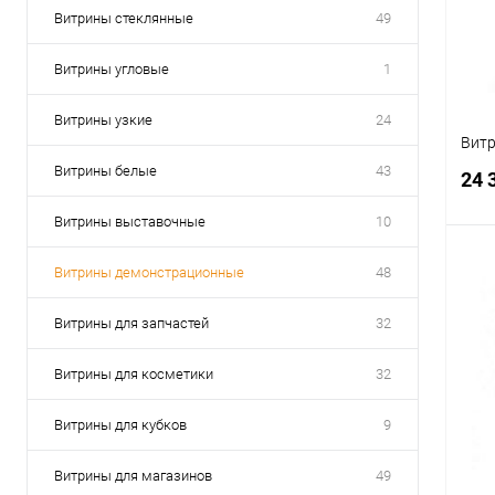
В
Витрины стеклянные
49
Витрины угловые
1
Витрины узкие
24
Витр
Витрины белые
43
24 
Витрины выставочные
10
Витрины демонстрационные
48
Витрины для запчастей
32
К
клик
Витрины для косметики
32
В
Витрины для кубков
9
Витрины для магазинов
49