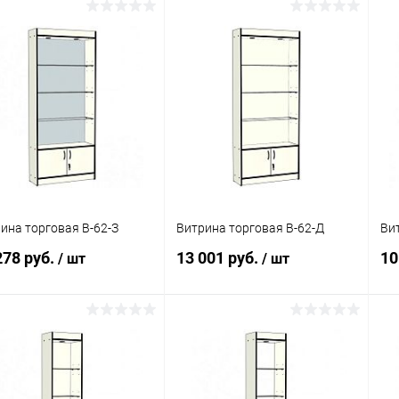
В корзину
В корзину
упить в 1
Сравнение
Купить в 1
Сравнение
клик
кли
 избранное
Под заказ
В избранное
Под заказ
ина торговая В-62-З
Витрина торговая В-62-Д
Ви
278 руб.
13 001 руб.
10
/ шт
/ шт
В корзину
В корзину
упить в 1
Сравнение
Купить в 1
Сравнение
клик
кли