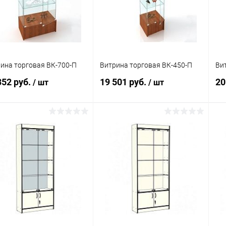
 избранное
Под заказ
В избранное
Под заказ
ина торговая ВК-700-П
Витрина торговая ВК-450-П
Ви
352 руб.
19 501 руб.
20
/ шт
/ шт
В корзину
В корзину
упить в 1
Сравнение
Купить в 1
Сравнение
клик
кли
 избранное
Под заказ
В избранное
Под заказ