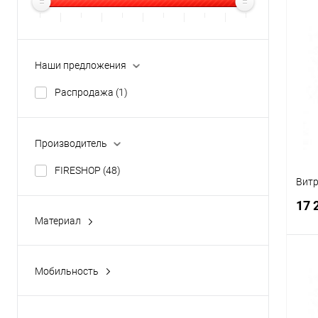
К
Наши предложения
клик
Распродажа
(1)
В
Производитель
FIRESHOP
(48)
Витр
17 
Материал
ЛДСП
(1)
Мобильность
Стационарный
(1)
К
клик