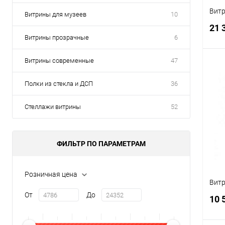
Витр
Витрины для музеев
10
21 
Витрины прозрачные
6
Витрины современные
47
Полки из стекла и ДСП
36
К
клик
Стеллажи витрины
52
В
ФИЛЬТР ПО ПАРАМЕТРАМ
Розничная цена
Витр
От
До
10 