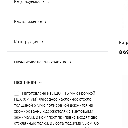
Регулируемость
Не регулируемое
(1)
В
Расположение
Напольная
(1)
Конструкция
Витр
Наклонное
(1)
8 6
С полками
(1)
Назначение использования
Для магазина
(1)
Назначение
К
Изготовлена из ЛДСП 16 мм с кромкой
клик
ПВХ (0,4 мм). Фасадное наклонное стекло,
толщиной 5 мм с полировкой держится на
В
хромированных держателях с винтовыми
зажимами. В комплект прилавка входят две
стеклянные полки. Высота подиума 55 см. Со