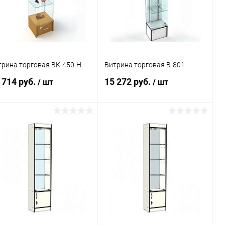
В избранное
Под заказ
В избранное
Под заказ
трина торговая ВК-450-Н
Витрина торговая В-801
 714 руб.
15 272 руб.
/ шт
/ шт
В корзину
В корзину
Купить в 1
Сравнение
Купить в 1
Сравнение
к
клик
В избранное
Под заказ
В избранное
Под заказ