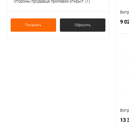
стороны продавца прилавок открыт.
(1)
Витр
9 0
Показать
Сбросить
К
клик
В
Витр
13 