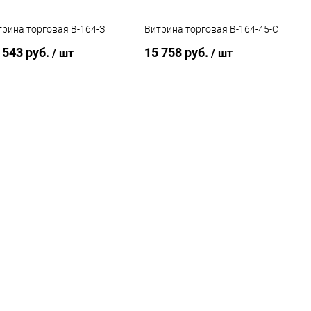
трина торговая В-164-З
Витрина торговая В-164-45-С
 543 руб.
15 758 руб.
/ шт
/ шт
В корзину
В корзину
Купить в 1
Сравнение
Купить в 1
Сравнение
к
клик
В избранное
Под заказ
В избранное
Под заказ