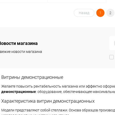
В корзину
В корзину
Назад
1
2
упить в 1
Сравнение
Купить в 1
Сравнение
клик
 избранное
Под заказ
В избранное
Под заказ
Новости магазина
вежие новости магазина
Витрины демонстрационные
Желаете повысить рентабельность магазина или эффектно оформи
демонстрационные
: оборудование, обеспечивающее максимальны
Характеристика витрин демонстрационных
Модели представляют собой стеллажи. Основа образцов производ