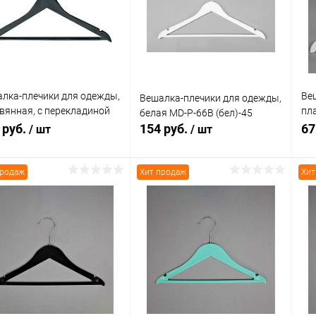
 избранное
В наличии
В избранное
В наличии
лка-плечики для одежды,
Ве
Вешалка-плечики для одежды,
вянная, с перекладиной
пл
белая MD-P-66B (бел)-45
на: 450мм Цвет: черный
46(
 руб.
154 руб.
67
/ шт
/ шт
продаж
Хит продаж
Хит
В корзину
В корзину
упить в 1
Сравнение
Купить в 1
Сравнение
клик
кли
 избранное
В наличии
В избранное
В наличии