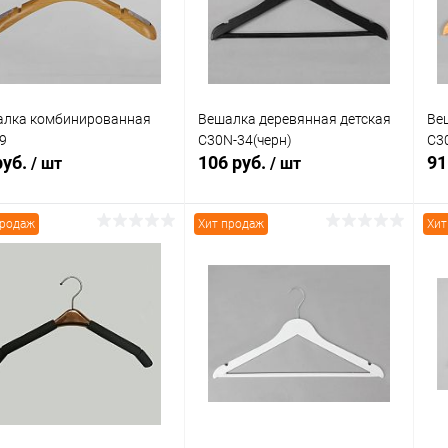
 избранное
В наличии
В избранное
В наличии
алка комбинированная
Вешалка деревянная детская
Ве
9
C30N-34(черн)
C3
руб.
106 руб.
91
/ шт
/ шт
продаж
Хит продаж
Хит
В корзину
В корзину
упить в 1
Сравнение
Купить в 1
Сравнение
клик
кли
 избранное
В наличии
В избранное
В наличии