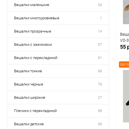
В
Вешалки маленькие
34
Вешалки многоуровневые
1
Вешалки прозрачные
14
Веш
VD-3
Вешалки с зажимами
57
55 
Вешалки с перекладиной
91
Хит 
Вешалки тонкие
66
Вешалки черные
76
К
клик
Вешалки широкие
27
В
Плечики с перекладиной
89
Вешалки детские
36