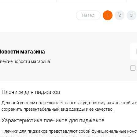
В корзину
В корзину
Назад
1
2
3
упить в 1
Сравнение
Купить в 1
Сравнение
клик
 избранное
В наличии
В избранное
В наличии
Новости магазина
вежие новости магазина
Плечики для пиджаков
Деловой костюм подчеркивает наш статус, поэтому важно, чтобы 
сохранить презентабельный вид одежды и ее качество.
Характеристика плечиков для пиджаков
Плечики для пиджаков представляют собой функциональные конст