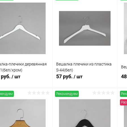
лка-плечики деревянная
Вешалка плечики из пластика
Ве
1(бел/хром)
S-44(бел)
 руб.
57 руб.
48
/ шт
/ шт
мендуем
Рекомендуем
Рек
В корзину
В корзину
Рас
упить в 1
Сравнение
Купить в 1
Сравнение
клик
кли