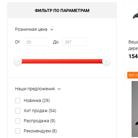
В
ФИЛЬТР ПО ПАРАМЕТРАМ
Розничная цена
От
До
Веша
дере
Шири
154
Хит 
Наши предложения
К
Новинка
(29)
клик
Хит продаж
(54)
В
Распродажа
(9)
Рекомендуем
(8)