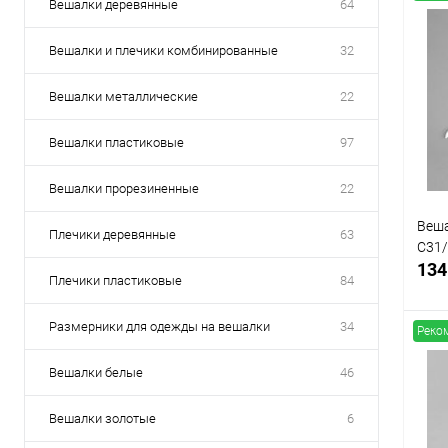
Вешалки деревянные
64
Вешалки и плечики комбинированные
32
Вешалки металлические
22
Вешалки пластиковые
97
Вешалки прорезиненные
22
Веша
Плечики деревянные
63
C31/
134
Плечики пластиковые
84
Размерники для одежды на вешалки
34
Реко
Вешалки белые
46
К
Вешалки золотые
6
клик