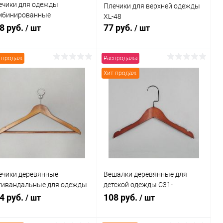
ечики для одежды
Плечики для верхней одежды
мбинированные
XL-48
L010(черн)
8 руб.
77 руб.
/ шт
/ шт
 продаж
Распродажа
В корзину
В корзину
Хит продаж
Купить в 1
Сравнение
Купить в 1
Сравнение
к
клик
В избранное
В наличии
В избранное
В наличии
ечики деревянные
Вешалки деревянные для
тивандальные для одежды
детской одежды C31-
0N/AB(красн/хром)
34/1(красн/черн)
4 руб.
108 руб.
/ шт
/ шт