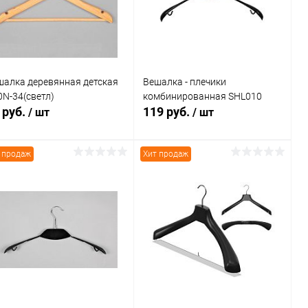
В избранное
В наличии
В избранное
В наличии
шалка деревянная детская
Вешалка - плечики
0N-34(светл)
комбинированная SHL010
 руб.
119 руб.
/ шт
/ шт
 продаж
Хит продаж
В корзину
В корзину
Купить в 1
Сравнение
Купить в 1
Сравнение
к
клик
В избранное
В наличии
В избранное
В наличии