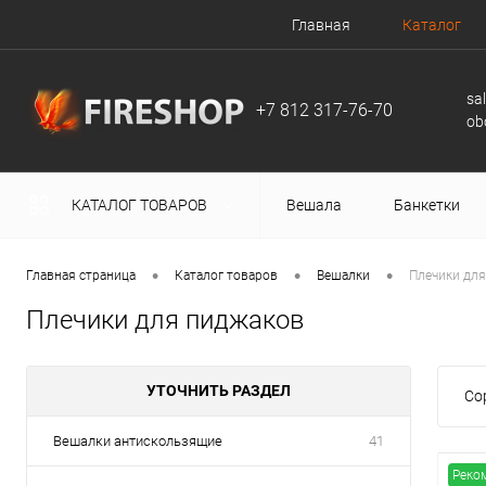
Главная
Каталог
sa
+7 812 317-76-70
ob
КАТАЛОГ ТОВАРОВ
Вешала
Банкетки
•
•
•
Главная страница
Каталог товаров
Вешалки
Плечики дл
Плечики для пиджаков
УТОЧНИТЬ РАЗДЕЛ
Со
Вешалки антискользящие
41
Реко