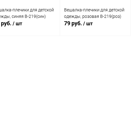
шалка-плечики для детской
Вешалка-плечики для детской
ежды, синяя В-219(син)
одежды, розовая В-219(роз)
 руб.
79 руб.
/ шт
/ шт
В корзину
В корзину
Купить в 1
Сравнение
Купить в 1
Сравнение
к
клик
В избранное
В наличии
В избранное
В наличии