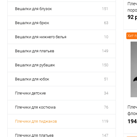
Плеч
Вешалки для блузок
151
поро
92 
Вешалки для брюк
63
Хит 
Вешалки для нижнего белья
10
Вешалки для платьев
149
К
клик
Вешалки для рубашек
150
В
Вешалки для юбок
51
Плечики детские
34
Плеч
Плечики для костюма
76
флок
черн
194
Плечики для пиджаков
119
Плечики для платьев
147