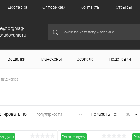
Доставка
Оптовикам
Контакты
Отзывы
le@torgmag-
orudovanie.ru
Вешалки
Манекены
Зеркала
Подставки
я пиджаков
ртировать по:
Показать по:
популярности
30
мендуем
Рекомендуем
Рек