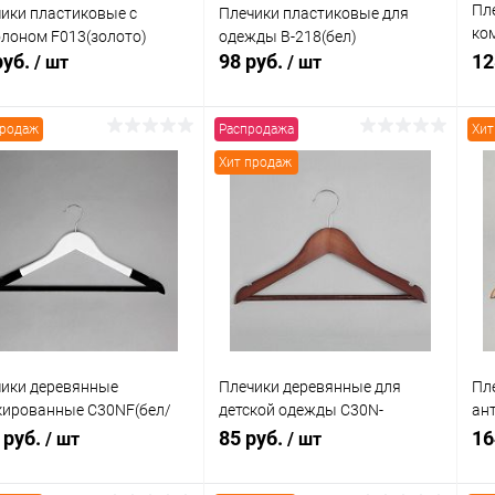
Пл
ики пластиковые с
Плечики пластиковые для
ко
лоном F013(золото)
одежды В-218(бел)
SH
руб.
98 руб.
12
/ шт
/ шт
продаж
Распродажа
Хит
В корзину
В корзину
Хит продаж
упить в 1
Сравнение
Купить в 1
Сравнение
клик
кли
 избранное
В наличии
В избранное
В наличии
ики деревянные
Плечики деревянные для
Пл
ированные C30NF(бел/
детской одежды C30N-
ан
)
34(красн)
C3
 руб.
85 руб.
16
/ шт
/ шт