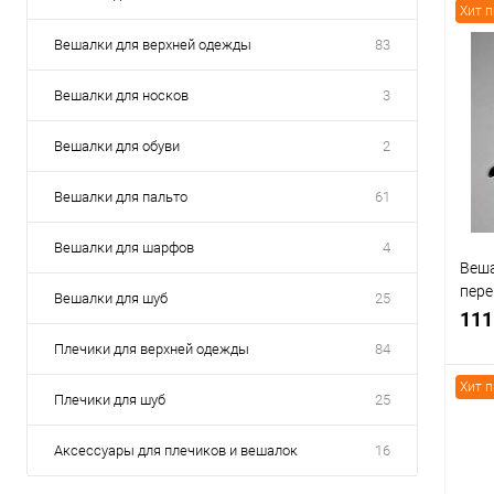
Хит 
Вешалки для верхней одежды
83
К
Вешалки для носков
3
клик
Вешалки для обуви
2
В
Вешалки для пальто
61
Вешалки для шарфов
4
Веша
пере
Вешалки для шуб
25
В-21
111
Плечики для верхней одежды
84
Хит 
Плечики для шуб
25
Аксессуары для плечиков и вешалок
16
К
клик