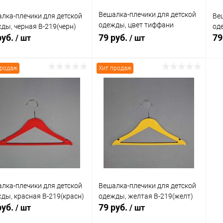
Вешалка-плечики для детской
лка-плечики для детской
Ве
одежды, цвет тиффани
ды, черная В-219(черн)
од
В-219(тиффани)
руб.
79 руб.
79
/ шт
/ шт
продаж
Хит продаж
В корзину
В корзину
упить в 1
Сравнение
Купить в 1
Сравнение
клик
кли
 избранное
В наличии
В избранное
В наличии
лка-плечики для детской
Вешалка-плечики для детской
ды, красная В-219(красн)
одежды, желтая В-219(желт)
руб.
79 руб.
/ шт
/ шт