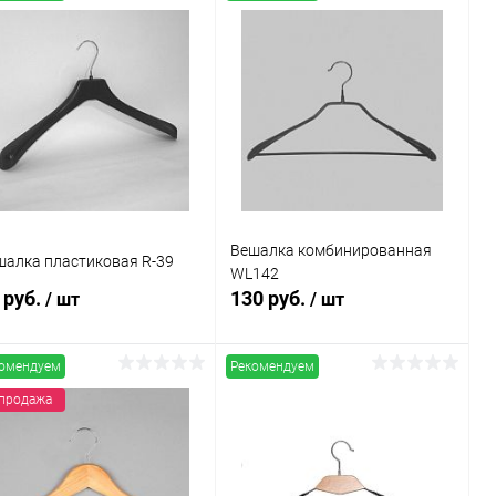
Вешалка комбинированная
шалка пластиковая R-39
WL142
 руб.
130 руб.
/ шт
/ шт
омендуем
Рекомендуем
В корзину
В корзину
продажа
Купить в 1
Сравнение
Купить в 1
Сравнение
к
клик