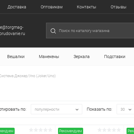
Доставка
Оптовикам
Контакты
Отзывы
le@torgmag-
orudovanie.ru
Вешалки
Манекены
Зеркала
Подставки
Система Джокер/Уно (Joker/Uno)
ртировать по:
Показать по:
популярности
30
мендуем
Рекомендуем
Рек