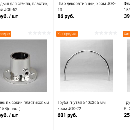
дыш для стекла, пластик,
Шар декоративный, хром JOK-
Фл
й JOK-52
13
15
руб.
86 руб.
39
/ шт
продаж
Хит продаж
Хит
В корзину
В корзину
Купить в 1
Сравнение
упить в 1
Сравнение
клик
кли
В избранное
В наличии
 избранное
В наличии
ец высокий пластиковый
Труба гнутая 540х365 мм,
Тр
15B(пласт)
хром JOK-22
R=
руб.
601 руб.
25
/ шт