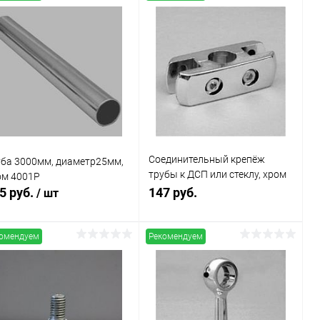
Соединительный крепёж
уба 3000мм, диаметр25мм,
трубы к ДСП или стеклу, хром
ом 4001Р
JOK-55
5 руб.
147 руб.
/ шт
омендуем
Рекомендуем
В корзину
В корзину
Купить в 1
Сравнение
Купить в 1
Сравнение
клик
к