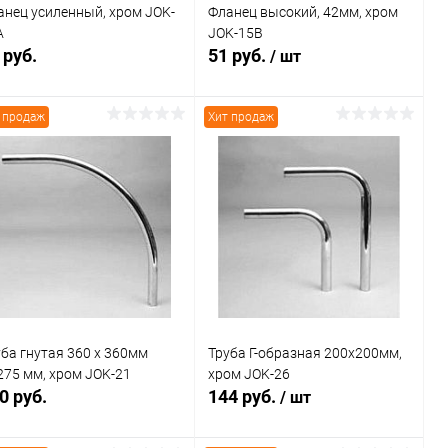
анец усиленный, хром JOK-
Фланец высокий, 42мм, хром
A
JOK-15B
 руб.
51 руб.
/ шт
 продаж
Хит продаж
В корзину
В корзину
Купить в 1
Сравнение
Купить в 1
Сравнение
к
клик
В избранное
В наличии
В избранное
В наличии
уба гнутая 360 х 360мм
Труба Г-образная 200х200мм,
275 мм, хром JOK-21
хром JOK-26
0 руб.
144 руб.
/ шт