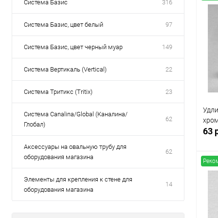
Система Базис
316
Система Базис, цвет белый
97
Система Базис, цвет черный муар
149
Система Вертикаль (Vertical)
22
Система Тритикс (Tritix)
23
Удли
Система Canalina/Global (Каналина/
62
хром
Глобал)
63 
Аксессуары на овальную трубу для
62
оборудования магазина
Реко
Элементы для крепления к стене для
14
оборудования магазина
К
клик