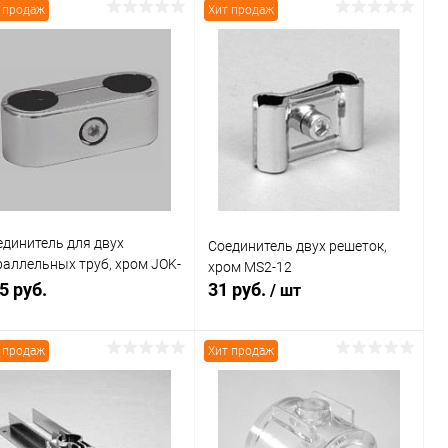
 продаж
Хит продаж
В корзину
В корзину
Купить в 1
Сравнение
Купить в 1
Сравнение
к
клик
В избранное
В наличии
В избранное
В наличии
единитель для двух
Соединитель двух решеток,
раллельных труб, хром JOK-
хром MS2-12
5 руб.
31 руб.
/ шт
 продаж
Хит продаж
В корзину
В корзину
Купить в 1
Сравнение
Купить в 1
Сравнение
к
клик