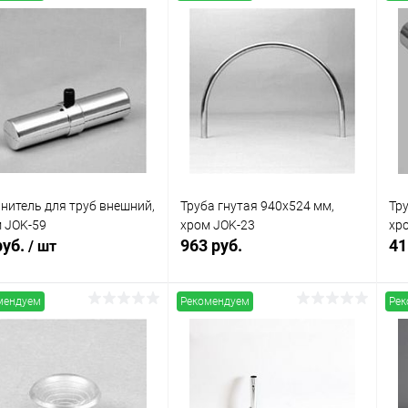
нитель для труб внешний,
Труба гнутая 940х524 мм,
Тр
 JOK-59
хром JOK-23
хр
руб.
963 руб.
41
/ шт
мендуем
Рекомендуем
Рек
В корзину
В корзину
Купить в 1
Сравнение
упить в 1
Сравнение
клик
кли