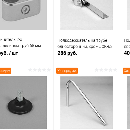
 избранное
В наличии
В избранное
В наличии
инитель 2-х
Полкодержатель на трубе
По
ллельных труб 65 мм
односторонний, хром JOK-63
дв
-02
руб.
286 руб.
40
/ шт
продаж
Хит продаж
Хит
В корзину
В корзину
Купить в 1
Сравнение
упить в 1
Сравнение
клик
кли
В избранное
В наличии
 избранное
В наличии