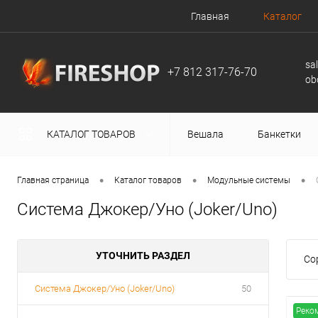
Главная
Каталог
sa
+7 812 317-76-70
ob
КАТАЛОГ ТОВАРОВ
Вешала
Банкетки
•
•
•
Главная страница
Каталог товаров
Модульные системы
Система Джокер/Уно (Joker/Uno)
УТОЧНИТЬ РАЗДЕЛ
Со
Система Джокер/Уно (Joker/Uno)
50
Реко