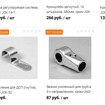
Кронштейн загнутый, 10
а регулируемая система
Кре
штырьков, 480мм, хром JOK-
r JOK-14-1
JO
47K
руб.
266 руб.
13
/ шт
/ шт
продаж
Хит продаж
В корзину
В корзину
упить в 1
Сравнение
Купить в 1
Сравнение
клик
кли
 избранное
В наличии
В избранное
В наличии
Зажим усиленный для труб в
ление для ДСП (гнутое),
3-х направлениях, хром UNO-
 JOK-32
21
руб.
87 руб.
/ шт