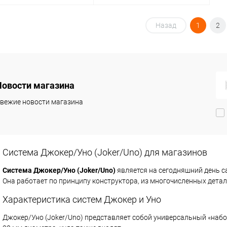
В корзину
В корзину
Назад
1
2
упить в 1
Сравнение
Купить в 1
Сравнение
клик
 избранное
В наличии
В избранное
В наличии
Новости магазина
вежие новости магазина
Система Джокер/Уно (Joker/Uno) для магазинов
Система Джокер/Уно (Joker/Uno)
является на сегодняшний день с
Она работает по принципу конструктора, из многочисленных дета
Характеристика систем Джокер и Уно
Джокер/Уно (Joker/Uno) представляет собой универсальный «набо