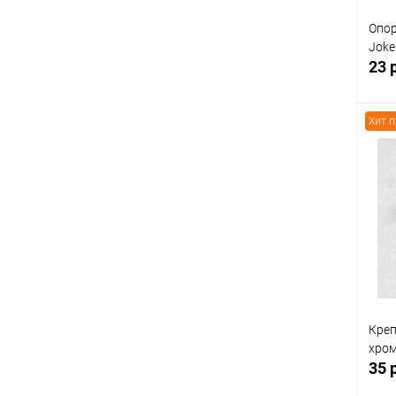
Опор
Joke
23 
Хит 
К
клик
В
Креп
хром
35 