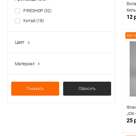
Вкла
белы
FIRESHOP
(32)
12 
Китай
(18)
Хит 
Цвет
Белый
(1)
К
Хром
(3)
Материал
клик
Черный
(1)
Пластик
(2)
В
Металл
(1)
Показать
Сбросить
Флан
JOK-
25 