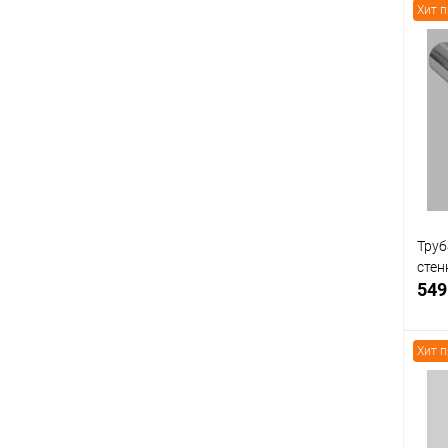
Хит 
К
клик
В
Труб
стен
549
Хит 
К
клик