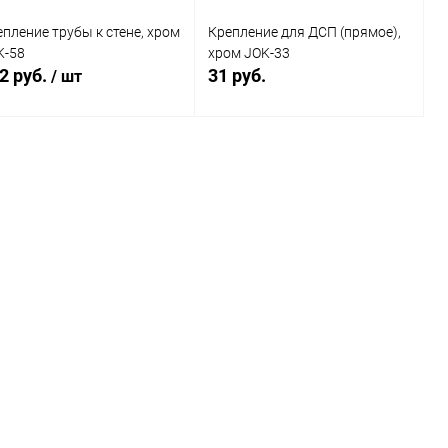
пление трубы к стене, хром
Крепление для ДСП (прямое),
K-58
хром JOK-33
2 руб.
31 руб.
/ шт
В корзину
В корзину
Купить в 1
Сравнение
Купить в 1
Сравнение
клик
к
В избранное
В наличии
В избранное
В наличии