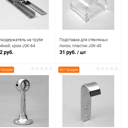
В избранное
В наличии
В избранное
В наличии
лкодержатель на трубе
Подставка для стекляных
ойной, хром JOK-64
полок, пластик JOK-40
2 руб.
31 руб.
/ шт
 продаж
Хит продаж
В корзину
В корзину
Купить в 1
Сравнение
Купить в 1
Сравнение
к
клик
В избранное
В наличии
В избранное
В наличии