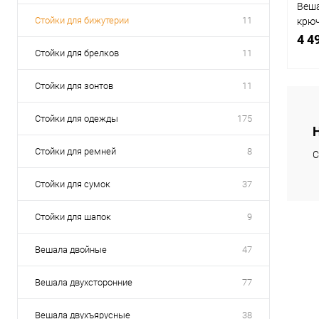
Веша
Стойки для бижутерии
11
крюч
СТ-1
4 4
Стойки для брелков
11
Стойки для зонтов
11
Стойки для одежды
175
К
клик
Стойки для ремней
8
С
В
Стойки для сумок
37
Стойки для шапок
9
Вешала двойные
47
Вешала двухсторонние
77
Вешала двухъярусные
38