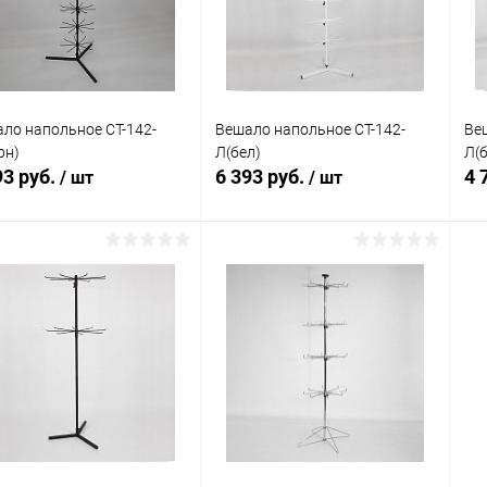
 избранное
В наличии
В избранное
В наличии
ло напольное СТ-142-
Вешало напольное СТ-142-
Ве
рн)
Л(бел)
Л(б
93 руб.
6 393 руб.
4 
/ шт
/ шт
В корзину
В корзину
упить в 1
Сравнение
Купить в 1
Сравнение
клик
кли
 избранное
В наличии
В избранное
В наличии