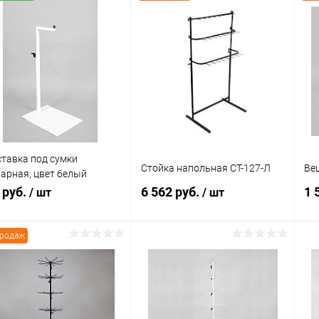
тавка под сумки
Стойка напольная СТ-127-Л
Ве
арная, цвет белый
26-Л/250(бел)
 руб.
6 562 руб.
1 
/ шт
/ шт
продаж
В корзину
В корзину
упить в 1
Сравнение
Купить в 1
Сравнение
клик
кли