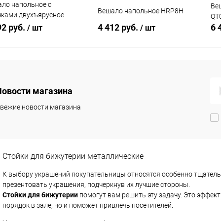
ло напольное с
Ве
Вешало напольное HRP8H
ками двухъярусное
QT
42-2-Л(черн)
92 руб.
4 412 руб.
6 
/ шт
/ шт
В корзину
В корзину
Новости магазина
упить в 1
Сравнение
Купить в 1
Сравнение
клик
кли
вежие новости магазина
 избранное
В наличии
В избранное
В наличии
Стойки для бижутерии металлические
К выбору украшений покупательницы относятся особенно тщатель
презентовать украшения, подчеркнув их лучшие стороны.
Стойки для бижутерии
помогут вам решить эту задачу. Это эффек
порядок в зале, но и поможет привлечь посетителей.