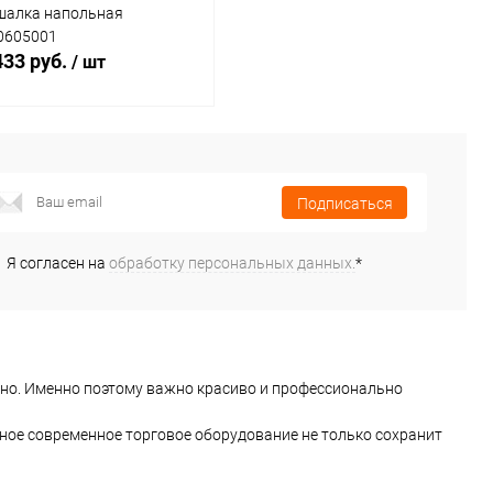
шалка напольная
0605001
433 руб.
/ шт
В корзину
Подписаться
Купить в 1
Сравнение
к
Я согласен на
обработку персональных данных.
*
В избранное
Под заказ
но. Именно поэтому важно красиво и профессионально
тное современное торговое оборудование не только сохранит