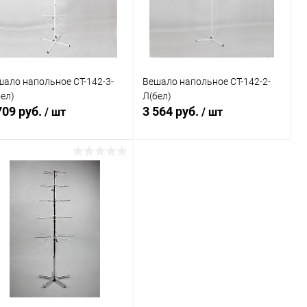
В избранное
В наличии
В избранное
В наличии
шало напольное СТ-142-3-
Вешало напольное СТ-142-2-
ел)
Л(бел)
709 руб.
3 564 руб.
/ шт
/ шт
В корзину
В корзину
Купить в 1
Сравнение
Купить в 1
Сравнение
к
клик
В избранное
Под заказ
В избранное
В наличии