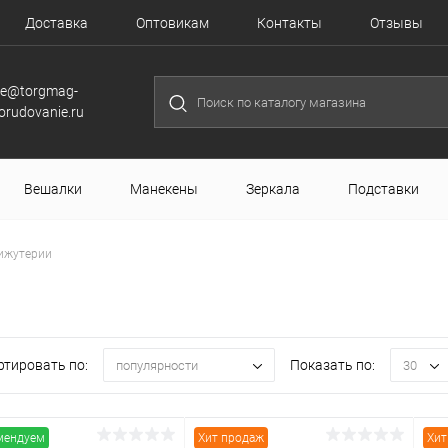
Доставка
Оптовикам
Контакты
Отзывы
le@torgmag-
orudovanie.ru
Вешалки
Манекены
Зеркала
Подставки
ижутерии
ртировать по:
Показать по:
популярности
30
мендуем
Хит продаж
Хит