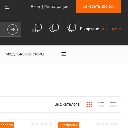
Заказать звонок
Вход
Регистрация
0
0
0
В корзине
пока пусто
Модульные системы
Вид каталога:
 продаж
Хит продаж