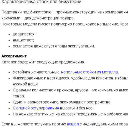
Характеристика стоек для бижутерии
Подставки под бижутерию – прочные конструкции из хромирован
крючками – для демонстрации товара.
Некоторые модели имеют полимерно-порошковое напыление. Крас
царапается:
выцветает;
осыпается даже спустя годы эксплуатации.
Ассортимент
Каталог содержит следующие предложения.
Устойчивые настольные,
напольные стойки из металла
.
Фиксированные и вертящиеся, удобные для клиентов, избавл
нужной вещи.
С разным количеством крючков, ярусов – максимально вм
товар.
Одно- и разносторонние, экономящие пространство.
С опцией регулирования
высоты и без нее.
На ножках статичные, на колесах передвижные, наиболее ча
Если вы желаете получить партию
вешал
с индивидуальными парам