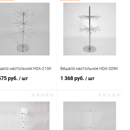
шало настольное HDA-210K
Вешало настольное HDA-209K
575 руб.
1 368 руб.
/ шт
/ шт
В корзину
В корзину
Купить в 1
Сравнение
Купить в 1
Сравнение
к
клик