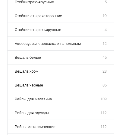
Стойки трехъярусные
5
Стойки четырехсторонние
19
Стойки четырехъярусные
4
Аксессуары к вешалкам напольным
12
Вешала белые
45
Вешала хром
23
Вешала черные
86
Рейлы для магазина
109
Рейлы для одежды
112
Рейлы металлические
112