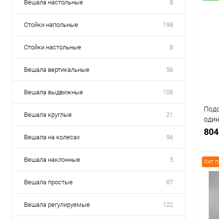
Вешала настольные
8
Стойки напольные
198
Стойки настольные
8
Вешала вертикальные
56
Вешала выдвижные
106
Подс
Вешала круглые
21
один
СТ-1
804
Вешала на колесах
96
Вешала наклонные
5
Хит 
Вешала простые
87
К
Вешала регулируемые
122
клик