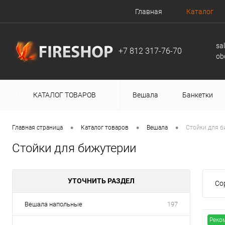
Главная
Каталог
sa
+7 812 317-76-70
ob
КАТАЛОГ ТОВАРОВ
Вешала
Банкетки
•
•
•
Главная страница
Каталог товаров
Вешала
Стойки для б
Стойки для бижутерии
УТОЧНИТЬ РАЗДЕЛ
Со
Вешала напольные
197
Реко