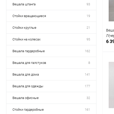
В
Вешала штанга
93
Стойки вращающиеся
19
Стойки круглые
21
Веша
Л(че
Стойки на колесах
95
6 3
Вешала гардеробные
162
Вешала для галстуков
8
Вешала для дома
141
К
клик
Вешала для одежды
177
В
Вешала офисные
32
Стойки гардеробные
161