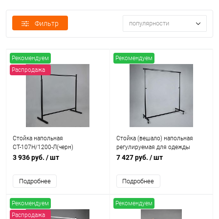
Фильтр
популярности
Рекомендуем
Рекомендуем
Распродажа
Стойка напольная
Стойка (вешало) напольная
СТ-107Н/1200-Л(черн)
регулируемая для одежды
СТ-310-Л(черн)
3 936 руб.
/ шт
7 427 руб.
/ шт
Подробнее
Подробнее
Рекомендуем
Рекомендуем
Распродажа