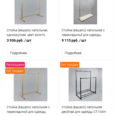
Стойка (вешало) напольная,
Стойка (вешало) напольная с
одноярусная, цвет золото
перекладиной для одежды
СТ-107Н/1200-Л(зол)
СТ-111-Л(зол/бел)
3 936 руб.
/ шт
9 115 руб.
/ шт
Подробнее
Подробнее
Распродажа
Хит продаж
Хит продаж
Стойка (вешало) напольная с
Стойка (вешало) напольная
перекладиной для одежды
двойная для одежды СТ-104Н-