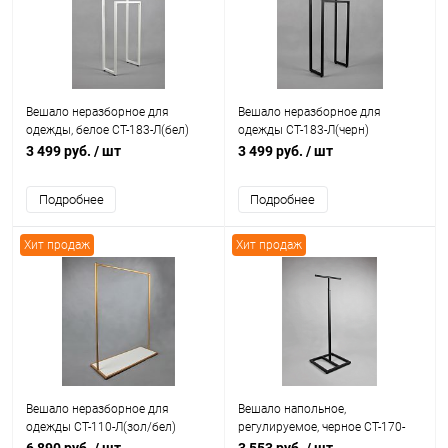
Вешало неразборное для
Вешало неразборное для
одежды, белое СТ-183-Л(бел)
одежды СТ-183-Л(черн)
3 499 руб.
/ шт
3 499 руб.
/ шт
Подробнее
Подробнее
Хит продаж
Хит продаж
Вешало неразборное для
Вешало напольное,
одежды СТ-110-Л(зол/бел)
регулируемое, черное СТ-170-
Л(черн)