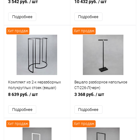
СТ-107Н/900-Л(зол)
Л(черн/черн)
3 542 руб.
/ шт
10 432 руб.
/ шт
Подробнее
Подробнее
Хит продаж
Хит продаж
Комплект из 2-х неразборных
Вешало разборное напольное
полукруглых стоек (вешал)
СТ-226-Л(черн)
СТ-408-Л(черн)
8 639 руб.
/ шт
3 368 руб.
/ шт
Подробнее
Подробнее
Хит продаж
Хит продаж