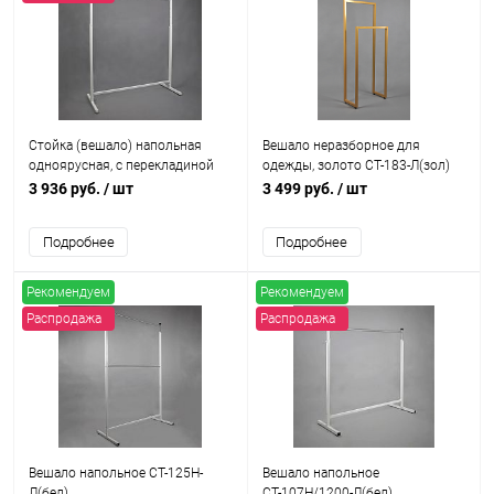
Стойка (вешало) напольная
Вешало неразборное для
одноярусная, с перекладиной
одежды, золото СТ-183-Л(зол)
СТ-107Н/1200-Л(бел/бел)
3 936 руб.
/ шт
3 499 руб.
/ шт
Подробнее
Подробнее
Рекомендуем
Рекомендуем
Распродажа
Распродажа
Вешало напольное СТ-125Н-
Вешало напольное
Л(бел)
СТ-107Н/1200-Л(бел)