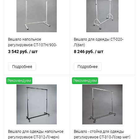
Вешало напольное
Вешало для одежды СТ-020-
регулируемое СТ-107Н/900-
Л(бел)
Л(бел)
3 542 руб.
/ шт
8 246 руб.
/ шт
Подробнее
Подробнее
Рекомендуем
Рекомендуем
Вешало для одежды напольное
Вешало - стойка для одежды
регулируемое СТ-312-Л(черн)
регулируемое СТ-310-Л(сер мет)