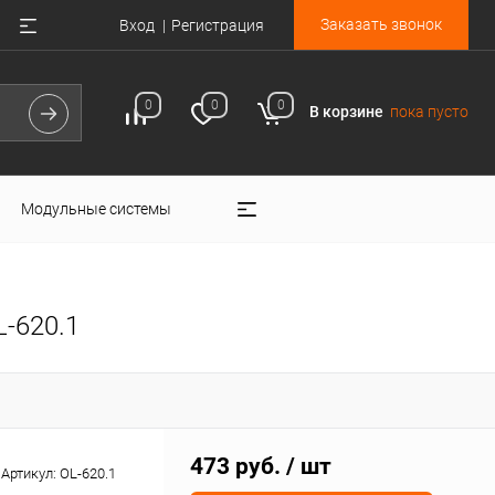
Заказать звонок
Вход
Регистрация
0
0
0
В корзине
пока пусто
Модульные системы
-620.1
473 руб.
/ шт
Артикул:
OL-620.1