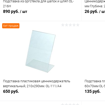
Подставка из оргстекла для шапок и шляп OL-
Ценникодерж
216H
мм Глубина: 
890 руб.
26 руб.
/ шт
/ ш
Хит продаж
В корзину
Купить в 1 клик
Сравнение
Купить в 1
В избранное
В наличии
В избранн
Подставка пластиковая ценникодержатель
Подставка п
вертикальный, 210х290мм. OL-111/A4
60х70мм OL-
650 руб.
135 руб.