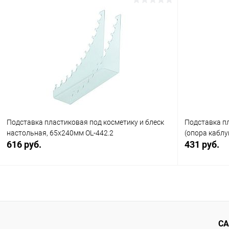
В корзину
Купить в 1 клик
Сравнение
Купить в 1
В избранное
В наличии
В избранн
Подставка пластиковая под косметику и блеск
Подставка п
настольная, 65х240мм OL-442.2
(опора каблу
616 руб.
431 руб.
В корзину
Купить в 1 клик
Сравнение
Купить в 1
СА