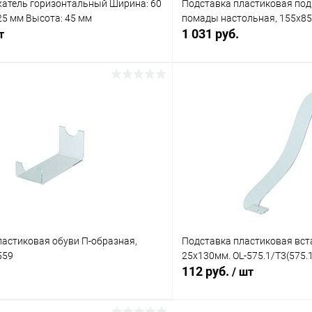
атель горизонтальный Ширина: 60
Подставка пластиковая под
25 мм Высота: 45 мм
помады настольная, 155х85
1 031 руб.
т
В корз
В корзину
Купить в 1 клик
 клик
Сравнение
В избранное
ое
В наличии
ластиковая обуви П-образная,
Подставка пластиковая вста
559
25х130мм. OL-575.1/T3(575.
112 руб.
/ шт