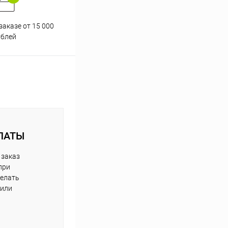
заказе от 15 000
Принимаем все способы
При
ублей
оплаты
ЛАТЫ
 заказ
при
делать
 или