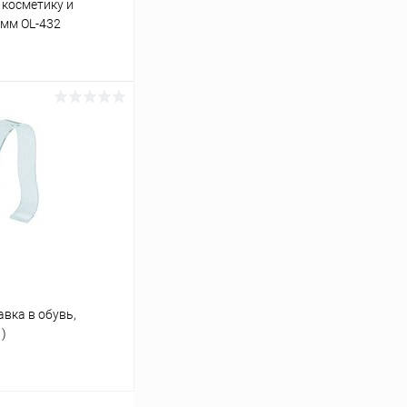
 косметику и
мм OL-432
ину
Сравнение
В наличии
вка в обувь,
1)