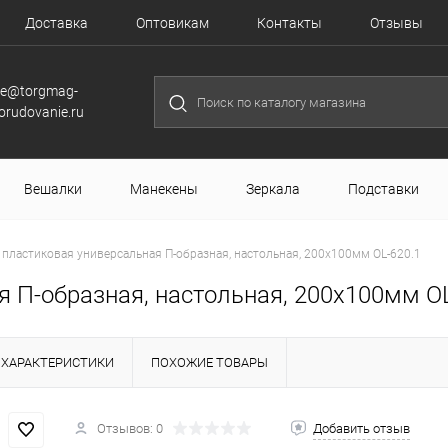
Доставка
Оптовикам
Контакты
Отзывы
le@torgmag-
orudovanie.ru
Вешалки
Манекены
Зеркала
Подставки
 пластиковая универсальная П-образная, настольная, 200х100мм OL-620.1
 П-образная, настольная, 200х100мм OL
ХАРАКТЕРИСТИКИ
ПОХОЖИЕ ТОВАРЫ
Отзывов: 0
Добавить отзыв