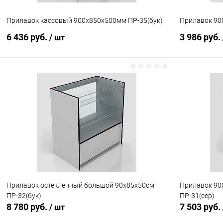
Прилавок кассовый 900х850х500мм ПР-35(бук)
Прилавок 90
6 436 руб.
3 986 руб.
/ шт
В корзину
Купить в 1 клик
Сравнение
Купить в 1
В избранное
Под заказ
В избранн
Прилавок остекленный большой 90х85х50см
Прилавок 90
ПР-32(бук)
ПР-31(сер)
8 780 руб.
7 503 руб.
/ шт