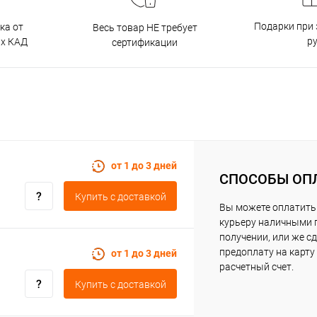
Подарки при 
ка от
Весь товар НЕ требует
р
ах КАД
сертификации
от 1 до 3 дней
СПОСОБЫ ОП
Купить c доставкой
Вы можете оплатить
курьеру наличными 
получении, или же с
предоплату на карту
от 1 до 3 дней
расчетный счет.
Купить c доставкой