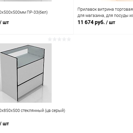
Прилавок витрина торговая
0х500х500мм ПР-33(бел)
для магазина, для посуды и
11 674 руб.
/ шт
/ шт
В корзину
В корз
 клик
Сравнение
Купить в 1 клик
ое
Под заказ
В избранное
0х850х500 стеклянный (цв серый)
/ шт