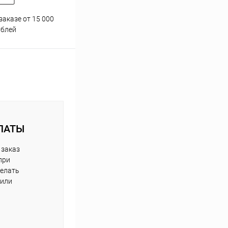
заказе от 15 000
Принимаем все способы
При
ублей
оплаты
ЛАТЫ
 заказ
при
делать
 или