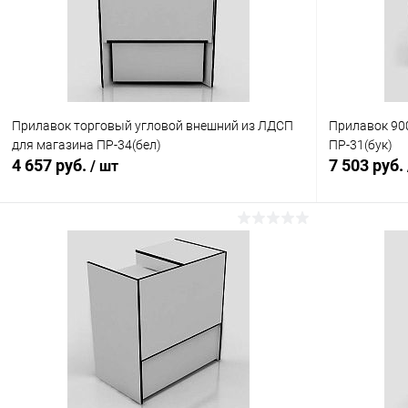
Прилавок торговый угловой внешний из ЛДСП
Прилавок 90
для магазина ПР-34(бел)
ПР-31(бук)
4 657 руб.
7 503 руб.
/ шт
В корзину
Купить в 1 клик
Сравнение
Купить в 1
В избранное
В наличии
В избранн