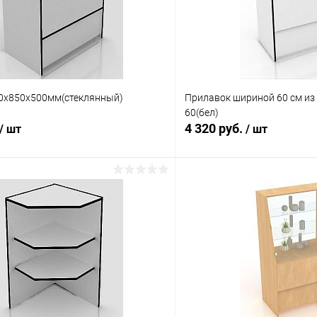
0х850х500мм(стеклянный)
Прилавок шириной 60 см из 
60(бел)
4 320 руб.
/ шт
/ шт
В корзину
В корз
 клик
Сравнение
Купить в 1 клик
ое
Под заказ
В избранное