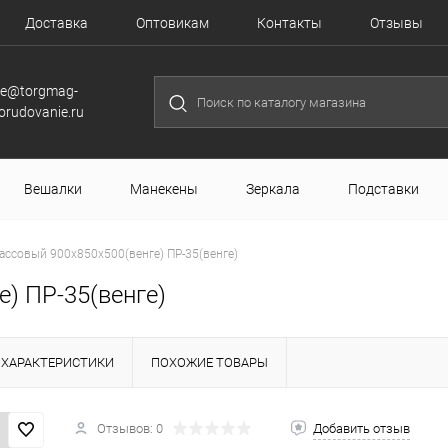
Доставка
Оптовикам
Контакты
Отзывы
le@torgmag-
orudovanie.ru
Вешалки
Манекены
Зеркала
Подставки
ассовый 900х850х500(венге) ПР-35(венге)
) ПР-35(венге)
ХАРАКТЕРИСТИКИ
ПОХОЖИЕ ТОВАРЫ
Отзывов: 0
Добавить отзыв