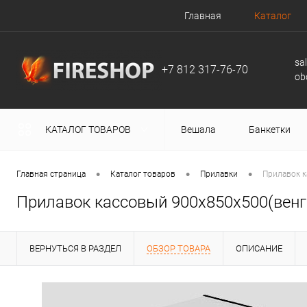
Главная
Каталог
sa
+7 812 317-76-70
ob
КАТАЛОГ ТОВАРОВ
Вешала
Банкетки
•
•
•
Главная страница
Каталог товаров
Прилавки
Прилавок к
Прилавок кассовый 900х850х500(венге
ВЕРНУТЬСЯ В РАЗДЕЛ
ОБЗОР ТОВАРА
ОПИСАНИЕ