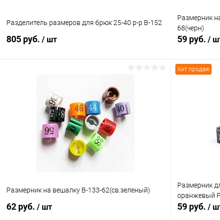
Размерник на
Разделитель размеров для брюк 25-40 р-р В-152
68(черн)
805 руб.
59 руб.
/ шт
/ ш
Хит продаж
В корзину
Купить в 1 клик
Сравнение
Купить в 1
В избранное
В наличии
В избранн
Размерник дл
Размерник на вешалку В-133-62(св.зеленый)
оранжевый Ра
62 руб.
59 руб.
/ шт
/ ш