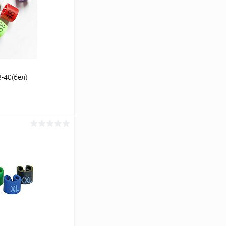
-40(бел)
ину
Сравнение
В наличии