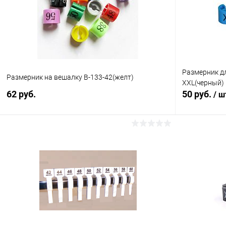
Размерник д
Размерник на вешалку В-133-42(желт)
XXL(черный)
62 руб.
50 руб.
/ ш
В корзину
Купить в 1 клик
Сравнение
Купить в 1
В избранное
В наличии
В избранн