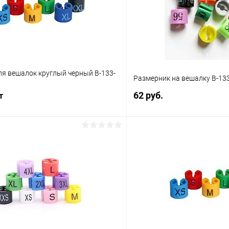
ля вешалок круглый черный В-133-
Размерник на вешалку В-133
62 руб.
т
В корз
В корзину
Купить в 1 клик
 клик
Сравнение
В избранное
ое
В наличии