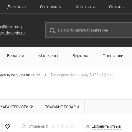
Доставка
Оптовикам
Контакты
Отзывы
le@torgmag-
orudovanie.ru
Вешалки
Манекены
Зеркала
Подставки
•
 для одежды на вешалки
Размерник на вешалку В-133-46(крас)
ХАРАКТЕРИСТИКИ
ПОХОЖИЕ ТОВАРЫ
Отзывов: 0
Добавить отзыв