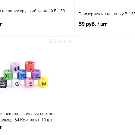
 вешалку круглый, черный В-133-
Размерник на вешалку В-133
59 руб.
т
/ шт
В корзину
В корз
 клик
Сравнение
Купить в 1 клик
ое
В наличии
В избранное
я вешалок круглый светло-
змер: 64 Комплект: 10 шт
т