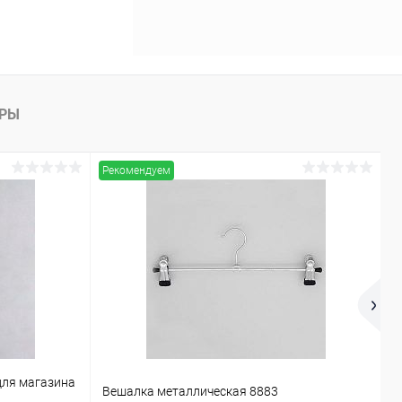
АРЫ
Рекомендуем
Х
для магазина
Вешалка металлическая 8883
В