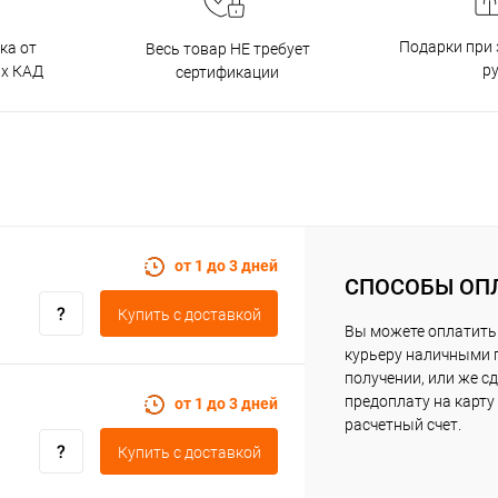
Подарки при 
ка от
Весь товар НЕ требует
р
ах КАД
сертификации
от 1 до 3 дней
СПОСОБЫ ОП
Купить c доставкой
Вы можете оплатить
курьеру наличными 
получении, или же с
предоплату на карту
от 1 до 3 дней
расчетный счет.
Купить c доставкой