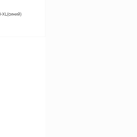
-XL(синий)
ину
Сравнение
В наличии