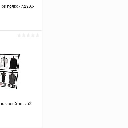
ной полкой A2290-
ину
Сравнение
В наличии
теклянной полкой