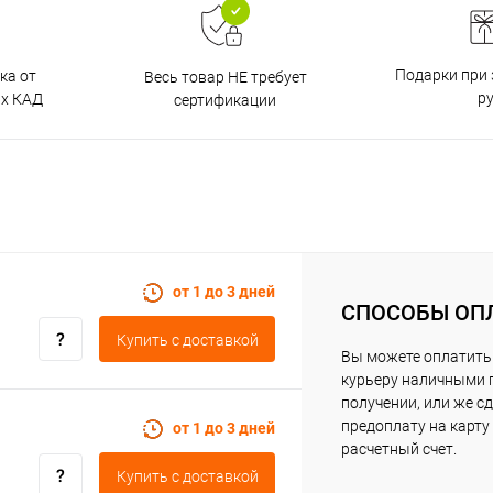
Подарки при 
ка от
Весь товар НЕ требует
р
ах КАД
сертификации
от 1 до 3 дней
СПОСОБЫ ОП
Купить c доставкой
Вы можете оплатить
курьеру наличными 
получении, или же с
предоплату на карту
от 1 до 3 дней
расчетный счет.
Купить c доставкой