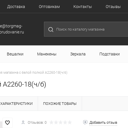
Доставка
Оптовикам
Контакты
Отзывы
le@torgmag-
orudovanie.ru
Вешалки
Манекены
Зеркала
Подставки
я магазина с белой полкой A2260-18(ч/б)
 A2260-18(ч/б)
ХАРАКТЕРИСТИКИ
ПОХОЖИЕ ТОВАРЫ
Отзывов: 0
Добавить отзыв