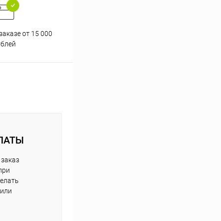
заказе от 15 000
Принимаем все способы
При
ублей
оплаты
ЛАТЫ
 заказ
при
делать
 или