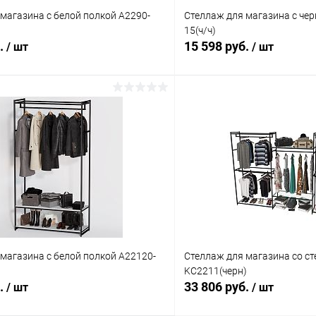
магазина с белой полкой A2290-
Стеллаж для магазина с чер
15(ч/ч)
б.
15 598 руб.
/ шт
/ шт
В корзину
В корз
 клик
Сравнение
Купить в 1 клик
ое
В наличии
В избранное
магазина с белой полкой A22120-
Стеллаж для магазина со с
KC2211(черн)
б.
33 806 руб.
/ шт
/ шт