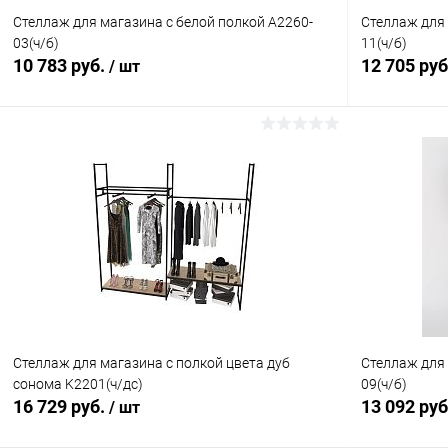
Стеллаж для магазина с белой полкой A2260-
Стеллаж для 
03(ч/б)
11(ч/б)
10 783 руб.
12 705 ру
/ шт
В корзину
Купить в 1 клик
Сравнение
Купить в 1
В избранное
В наличии
В избранн
Стеллаж для магазина с полкой цвета дуб
Стеллаж для 
сонома K2201(ч/дс)
09(ч/б)
16 729 руб.
13 092 ру
/ шт