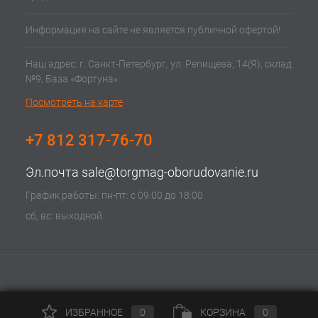
Информация на сайте не является публичной офертой!
Наш адрес: г. Санкт-Петербург, ул. Репищева, 14(Я), склад
№9, База «Фортуна»
Посмотреть на карте
+7 812 317-76-70
Эл.почта
sale@torgmag-oborudovanie.ru
График работы: пн-пт: с 09:00 до 18:00
сб, вс: выходной
ИЗБРАННОЕ
0
КОРЗИНА
0