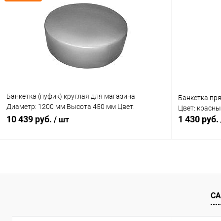
Купить в 1 клик
Сравнение
Купить в 1
В избранное
В наличии
В избранн
Банкетка (пуфик) круглая для магазина
Банкетка пр
Диаметр: 1200 мм Высота 450 мм Цвет:
Цвет: красн
металлик
10 439 руб.
1 430 руб.
/ шт
В корзину
Купить в 1 клик
Сравнение
Купить в 1
СА
В избранное
В наличии
В избранн