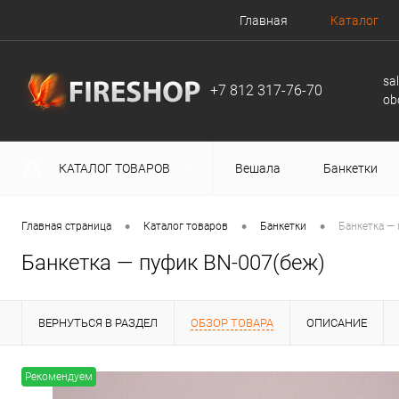
Главная
Каталог
sa
+7 812 317-76-70
ob
КАТАЛОГ ТОВАРОВ
Вешала
Банкетки
•
•
•
Главная страница
Каталог товаров
Банкетки
Банкетка —
Банкетка — пуфик BN-007(беж)
ВЕРНУТЬСЯ В РАЗДЕЛ
ОБЗОР ТОВАРА
ОПИСАНИЕ
Рекомендуем