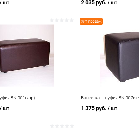
2 035 руб.
/ шт
/ шт
Хит продаж
В корзину
В корз
 клик
Сравнение
Купить в 1 клик
ое
В наличии
В избранное
уфик BN-001(кор)
Банкетка — пуфик BN-007(че
1 375 руб.
/ шт
/ шт
В корзину
В корз