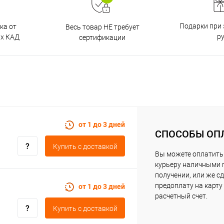
Подарки при 
ка от
Весь товар НЕ требует
р
ах КАД
сертификации
от 1 до 3 дней
СПОСОБЫ ОП
Купить c доставкой
Вы можете оплатить
курьеру наличными 
получении, или же с
предоплату на карту
от 1 до 3 дней
расчетный счет.
Купить c доставкой