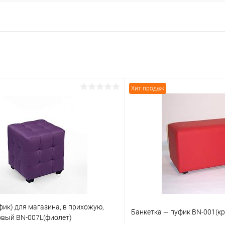
Хит продаж
фик) для магазина, в прихожую,
Банкетка — пуфик BN-001(кр
овый BN-007L(фиолет)