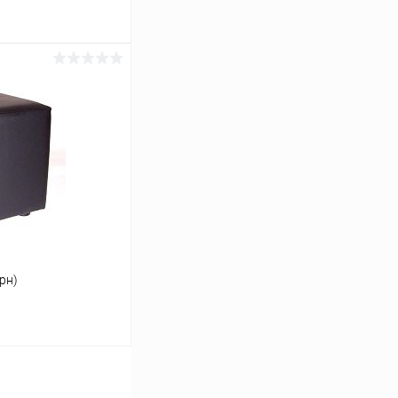
ину
Сравнение
В наличии
рн)
ину