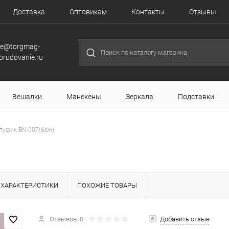
Доставка
Оптовикам
Контакты
Отзывы
le@torgmag-
orudovanie.ru
Вешалки
Манекены
Зеркала
Подставки
 пуфик BN-007(беж)
ХАРАКТЕРИСТИКИ
ПОХОЖИЕ ТОВАРЫ
Отзывов: 0
Добавить отзыв