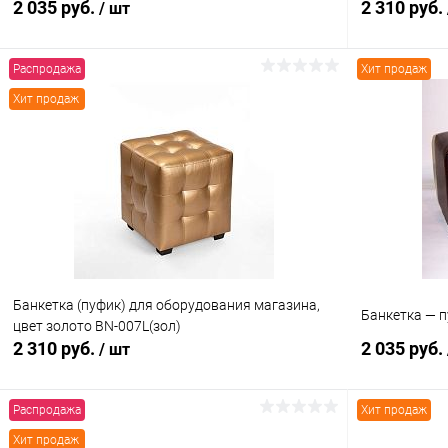
2 035 руб.
2 310 руб.
/ шт
Распродажа
Хит продаж
В корзину
Хит продаж
Купить в 1 клик
Сравнение
Купить в 1
В избранное
В наличии
В избранн
Банкетка (пуфик) для оборудования магазина,
Банкетка — п
цвет золото BN-007L(зол)
2 310 руб.
2 035 руб.
/ шт
Распродажа
Хит продаж
В корзину
Хит продаж