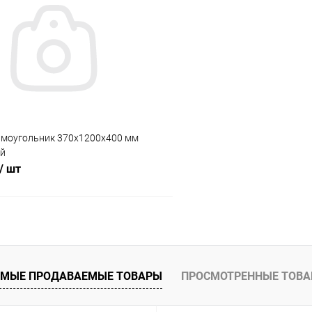
 клик
Сравнение
Купить в 1 клик
ое
В наличии
В избранное
ямоугольник 370х1200х400 мм
ый
/ шт
В корзину
 клик
Сравнение
МЫЕ ПРОДАВАЕМЫЕ ТОВАРЫ
ПРОСМОТРЕННЫЕ ТОВ
ое
В наличии