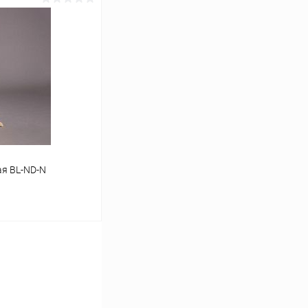
ину
Сравнение
Под заказ
ая BL-ND-N
ину
Сравнение
В наличии