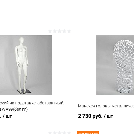
кий на подставке, абстрактный,
Манекен головы металличе
 WA99(бел гл)
б.
2 730 руб.
/ шт
/ шт