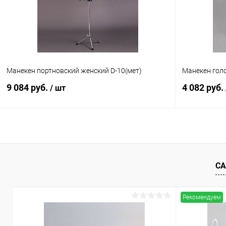
Манекен портновский женский D-10(мет)
Манекен голо
9 084 руб.
4 082 руб.
/ шт
В корзину
Купить в 1 клик
Сравнение
Купить в 1
СА
В избранное
Под заказ
В избранн
Рекомендуем