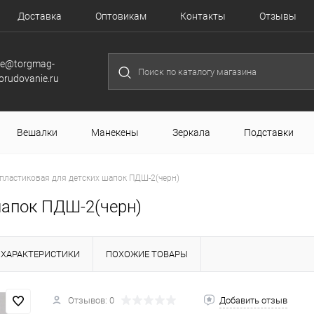
Доставка
Оптовикам
Контакты
Отзывы
le@torgmag-
orudovanie.ru
Вешалки
Манекены
Зеркала
Подставки
пластиковая для детских шапок ПДШ-2(черн)
шапок ПДШ-2(черн)
ХАРАКТЕРИСТИКИ
ПОХОЖИЕ ТОВАРЫ
Отзывов: 0
Добавить отзыв