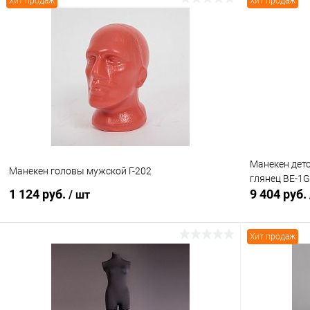
Хит продаж
Хит продаж
В корзину
Купить в 1 клик
Сравнение
Купить в 1
В избранное
Под заказ
В избранн
Манекен детс
Манекен головы мужской Г-202
глянец BE-1G
1 124 руб.
9 404 руб.
/ шт
Хит продаж
В корзину
Купить в 1 клик
Сравнение
Купить в 1
В избранное
В наличии
В избранн