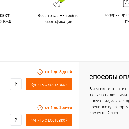
Подарки при 
ка от
Весь товар НЕ требует
р
ах КАД
сертификации
от 1 до 3 дней
СПОСОБЫ ОП
Купить c доставкой
Вы можете оплатить
курьеру наличными 
получении, или же с
предоплату на карту
от 1 до 3 дней
расчетный счет.
Купить c доставкой