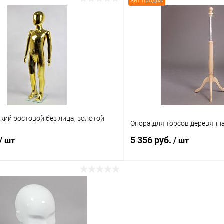
Хит продаж
В корзину
В корз
 клик
Сравнение
Купить в 1 клик
ое
В наличии
В избранное
кий ростовой без лица, золотой
Опора для торсов деревянн
5 356 руб.
/ шт
/ шт
В корзину
В корз
 клик
Сравнение
Купить в 1 клик
ое
В наличии
В избранное