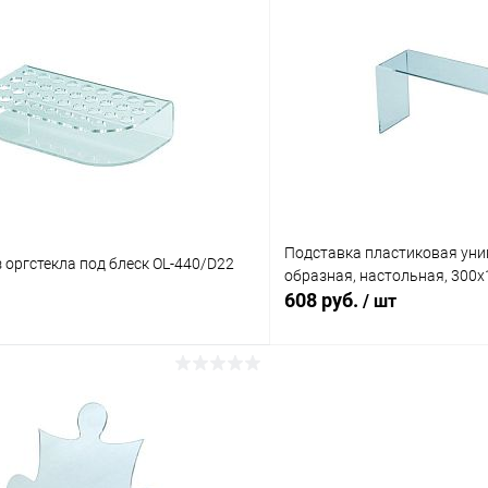
В корз
В корзину
Купить в 1 клик
 клик
Сравнение
В избранное
ое
В наличии
Подставка пластиковая уни
 оргстекла под блеск OL-440/D22
образная, настольная, 300х
608 руб.
/ шт
В корзину
В корз
 клик
Сравнение
Купить в 1 клик
ое
В наличии
В избранное