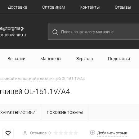
Доставка
Оптовикам
Контакты
Отзывы
le@torgmag-
orudovanie.ru
Вешалки
Манекены
Зеркала
Подставки
ъемный настольный с визитницей OL-161.1V/A4
тницей OL-161.1V/A4
ХАРАКТЕРИСТИКИ
ПОХОЖИЕ ТОВАРЫ
Отзывов: 0
Добавить отзыв