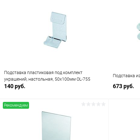
В корзину
Купить в 1 клик
Сравнение
Купить в 1
В избранное
В наличии
В избранн
Подставка пластиковая под комплект
Подставка из
украшений, настольная, 50х100мм OL-755
140 руб.
673 руб.
Рекомендуем
В корзину
Купить в 1 клик
Сравнение
Купить в 1
В избранное
В наличии
В избранн