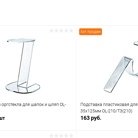
Хит продаж
 оргстекла для шапок и шляп OL-
Подставка пластиковая для
35х125мм OL-210/T3(210)
163 руб.
 шт