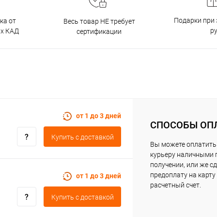
Подарки при 
ка от
Весь товар НЕ требует
р
ах КАД
сертификации
от 1 до 3 дней
СПОСОБЫ ОП
Купить c доставкой
Вы можете оплатить
курьеру наличными 
получении, или же с
предоплату на карту
от 1 до 3 дней
расчетный счет.
Купить c доставкой