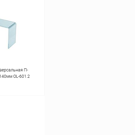
ину
Сравнение
В наличии
версальная П-
140мм OL-601.2
ину
Сравнение
В наличии