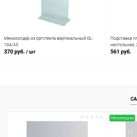
Менюхолдер из оргстекла вертикальный OL-
Подставка пл
104/A5
настольная, 
370 руб.
561 руб.
/ шт
В корзину
Купить в 1
Купить в 1 клик
Сравнение
СА
В избранн
В избранное
В наличии
Рекомендуем