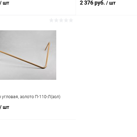
2 376 руб.
/ шт
/ шт
В корзину
В корз
 клик
Сравнение
Купить в 1 клик
ое
В наличии
В избранное
угловая, золото П-110-Л(зол)
/ шт
В корзину