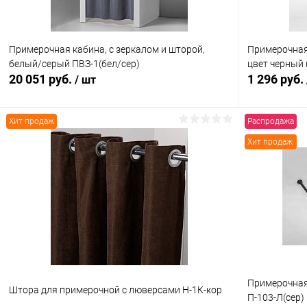
Примерочная кабина, с зеркалом и шторой,
Примерочная
белый/серый ПВЗ-1(бел/сер)
цвет черный 
20 051 руб.
1 296 руб.
/ шт
Хит продаж
Распродажа
В корзину
Хит продаж
Купить в 1 клик
Сравнение
Купить в 1
В избранное
Под заказ
В избранн
Примерочная
Штора для примерочной с люверсами Н-1К-кор
П-103-Л(сер)