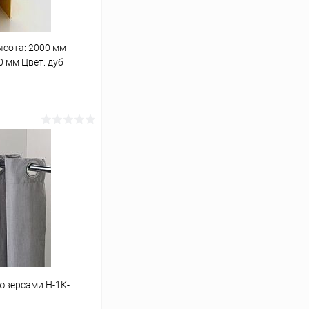
ысота: 2000 мм
0 мм Цвет: дуб
ину
Сравнение
В наличии
юверсами Н-1К-