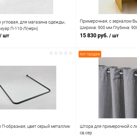
Примерочная, с зеркалом В
 угловая, для магазина одежды,
Ширина: 900 мм Глубина: 90
муар П-110-Л(черн)
сонома
15 830 руб.
/ шт
/ шт
Хит продаж
В корзину
В корз
 клик
Сравнение
Купить в 1 клик
ое
В наличии
В избранное
 П-образная, цвет серый металлик
Штора для примерочной с л
св.сер