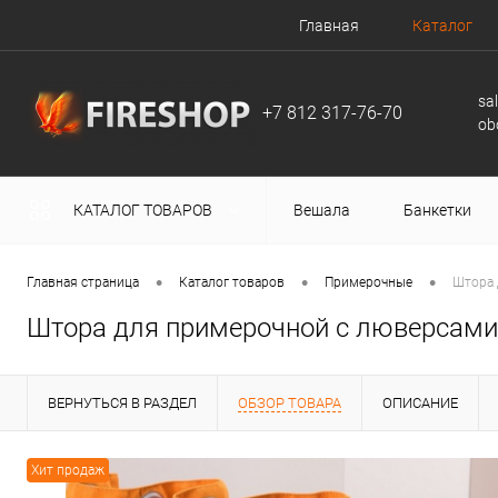
Главная
Каталог
sa
+7 812 317-76-70
ob
КАТАЛОГ ТОВАРОВ
Вешала
Банкетки
•
•
•
Главная страница
Каталог товаров
Примерочные
Штора 
Штора для примерочной с люверсами
ВЕРНУТЬСЯ В РАЗДЕЛ
ОБЗОР ТОВАРА
ОПИСАНИЕ
Хит продаж