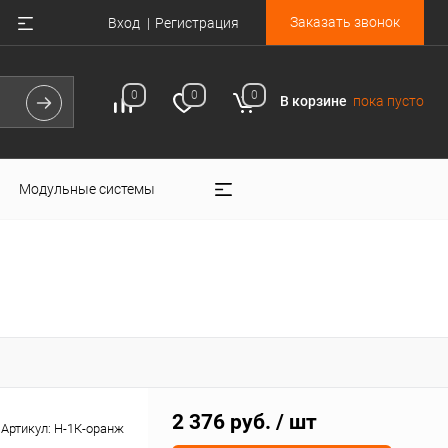
Заказать звонок
Вход
Регистрация
0
0
0
В корзине
пока пусто
Модульные системы
2 376 руб.
/ шт
Артикул:
Н-1К-оранж