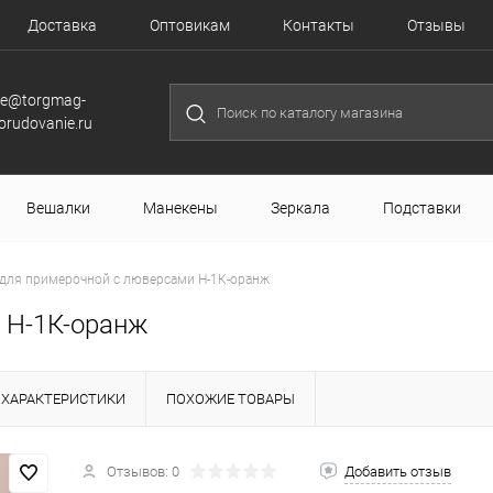
Доставка
Оптовикам
Контакты
Отзывы
le@torgmag-
orudovanie.ru
Вешалки
Манекены
Зеркала
Подставки
для примерочной с люверсами Н-1К-оранж
 Н-1К-оранж
ХАРАКТЕРИСТИКИ
ПОХОЖИЕ ТОВАРЫ
Отзывов: 0
Добавить отзыв