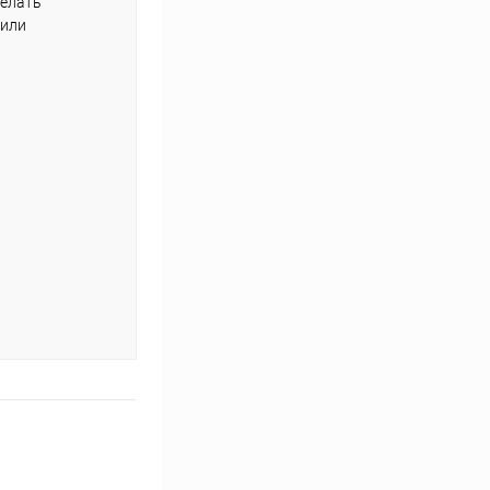
делать
 или