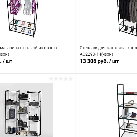
магазина с полкой из стекла
Стеллаж для магазина с пол
черн)
AC2290-14(черн)
б.
13 306 руб.
/ шт
/ шт
В корзину
В корз
 клик
Сравнение
Купить в 1 клик
ое
В наличии
В избранное