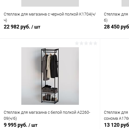
Стеллаж для магазина с черной полкой K1704(ч/
Стеллаж для 
ч)
б)
22 982 руб.
28 450 ру
/ шт
В корзину
Купить в 1 клик
Сравнение
Купить в 1
В избранное
В наличии
В избранн
Стеллаж для магазина с белой полкой A2260-
Стеллаж для 
09(ч/б)
сонома A1760
9 995 руб.
13 120 ру
/ шт