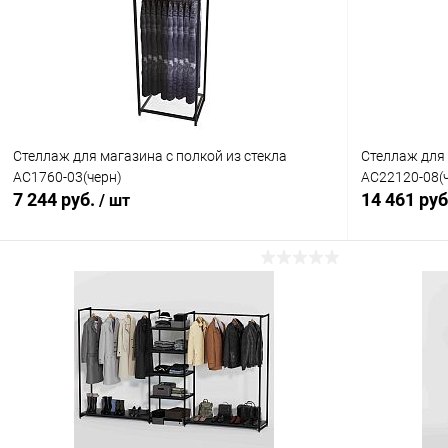
Стеллаж для магазина с полкой из стекла
Стеллаж для 
AС1760-03(черн)
AС22120-08(
7 244 руб.
14 461 ру
/ шт
В корзину
Купить в 1 клик
Сравнение
Купить в 1
В избранное
В наличии
В избранн