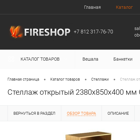
Главная
Каталог
sa
+7 812 317-76-70
ob
КАТАЛОГ ТОВАРОВ
Вешала
Банкетки
•
•
•
Главная страница
Каталог товаров
Стеллажи
Стеллаж о
Стеллаж открытый 2380х850х400 мм С
ВЕРНУТЬСЯ В РАЗДЕЛ
ОБЗОР ТОВАРА
ОПИСАНИЕ