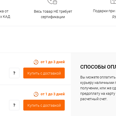
Подарки при 
ка от
Весь товар НЕ требует
р
ах КАД
сертификации
от 1 до 3 дней
СПОСОБЫ ОП
Купить c доставкой
Вы можете оплатить
курьеру наличными 
получении, или же с
предоплату на карту
от 1 до 3 дней
расчетный счет.
Купить c доставкой