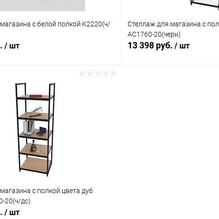
магазина с белой полкой K2220(ч/
Стеллаж для магазина с пол
AС1760-20(черн)
б.
13 398 руб.
/ шт
/ шт
В корзину
В корз
 клик
Сравнение
Купить в 1 клик
ое
В наличии
В избранное
магазина с полкой цвета дуб
-20(ч/дс)
б.
/ шт