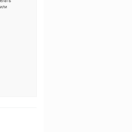
делать
 или