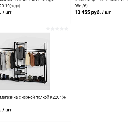
0-10(ч/дс)
08(ч/б)
б.
13 455 руб.
/ шт
/ шт
В корзину
В корз
 клик
Сравнение
Купить в 1 клик
ое
В наличии
В избранное
магазина с черной полкой K2204(ч/
б.
/ шт