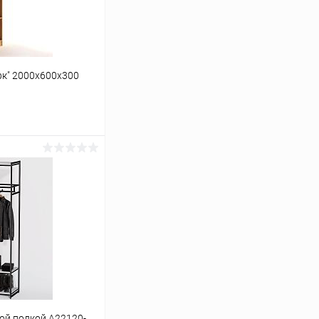
рк" 2000х600х300
ину
Сравнение
Под заказ
ой полкой A22120-