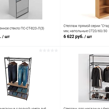
Стеллаж прямой серии "Ста
енное стекло ПС-СТ-820-Л(З)
мм, напольные СТ20/60/30
б.
6 622 руб.
/ шт
/ шт
В корзину
В корз
 клик
Сравнение
Купить в 1 клик
ое
В наличии
В избранное
магазина с полкой цвета дуб
Стеллаж для магазина с бел