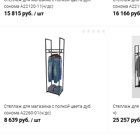
сонома A22120-11(ч/дс)
сонома A2212
15 815 руб.
16 166 ру
/ шт
В корзину
Купить в 1 клик
Сравнение
Купить в 1
В избранное
В наличии
В избранн
Стеллаж для магазина с полкой цвета дуб
Стеллаж для 
сонома A2260-01(ч/дс)
ч)
8 639 руб.
25 257 ру
/ шт