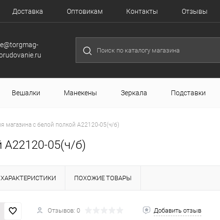
Доставка
Оптовикам
Контакты
Отзывы
le@torgmag-
orudovanie.ru
Вешалки
Манекены
Зеркала
Подставки
я магазина с белой полкой A22120-05(ч/б)
 A22120-05(ч/б)
ХАРАКТЕРИСТИКИ
ПОХОЖИЕ ТОВАРЫ
Отзывов: 0
Добавить отзыв