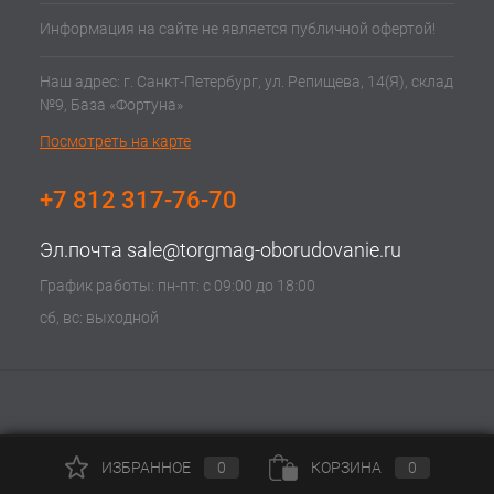
Информация на сайте не является публичной офертой!
Наш адрес: г. Санкт-Петербург, ул. Репищева, 14(Я), склад
№9, База «Фортуна»
Посмотреть на карте
+7 812 317-76-70
Эл.почта
sale@torgmag-oborudovanie.ru
График работы: пн-пт: с 09:00 до 18:00
сб, вс: выходной
ИЗБРАННОЕ
0
КОРЗИНА
0