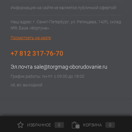
Информация на сайте не является публичной офертой!
Наш адрес: г. Санкт-Петербург, ул. Репищева, 14(Я), склад
№9, База «Фортуна»
Посмотреть на карте
+7 812 317-76-70
Эл.почта
sale@torgmag-oborudovanie.ru
График работы: пн-пт: с 09:00 до 18:00
сб, вс: выходной
ИЗБРАННОЕ
0
КОРЗИНА
0