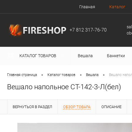
Главная
Каталог
sa
+7 812 317-76-70
ob
КАТАЛОГ ТОВАРОВ
Вешала
Банкетки
•
•
•
Главная страница
Каталог товаров
Вешала
Вешало напол
Вешало напольное СТ-142-3-Л(бел)
ВЕРНУТЬСЯ В РАЗДЕЛ
ОБЗОР ТОВАРА
ОПИСАНИЕ