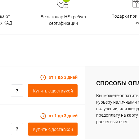
Подарки при 
ка от
Весь товар НЕ требует
р
ах КАД
сертификации
от 1 до 3 дней
СПОСОБЫ ОП
Купить c доставкой
Вы можете оплатить
курьеру наличными 
получении, или же с
предоплату на карту
от 1 до 3 дней
расчетный счет.
Купить c доставкой