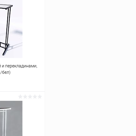
й и перекладинами,
/бел)
ину
Сравнение
В наличии