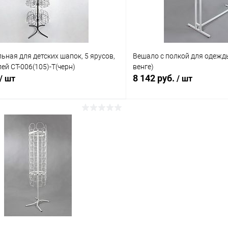
ьная для детских шапок, 5 ярусов,
Вешало с полкой для одежд
ей СТ-006(105)-Т(черн)
венге)
8 142 руб.
/ шт
/ шт
В корзину
В корз
 клик
Сравнение
Купить в 1 клик
ое
В наличии
В избранное