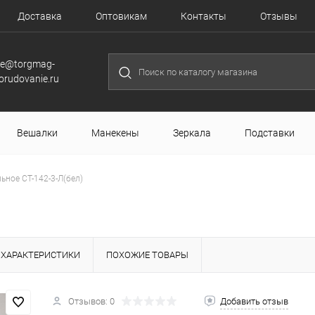
Доставка
Оптовикам
Контакты
Отзывы
le@torgmag-
orudovanie.ru
Вешалки
Манекены
Зеркала
Подставки
ьное СТ-142-3-Л(бел)
ХАРАКТЕРИСТИКИ
ПОХОЖИЕ ТОВАРЫ
Отзывов: 0
Добавить отзыв