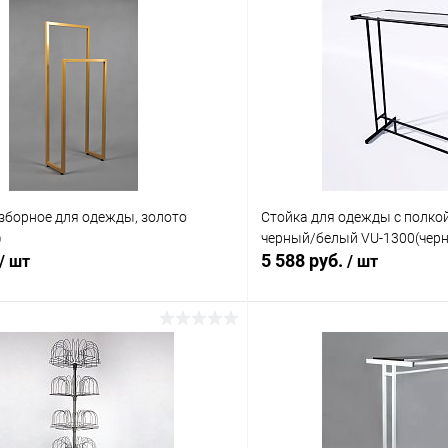
зборное для одежды, золото
Стойка для одежды с полко
)
черный/белый VU-1300(черн
5 588 руб.
/ шт
/ шт
В корзину
В корз
 клик
Сравнение
Купить в 1 клик
ое
В наличии
В избранное