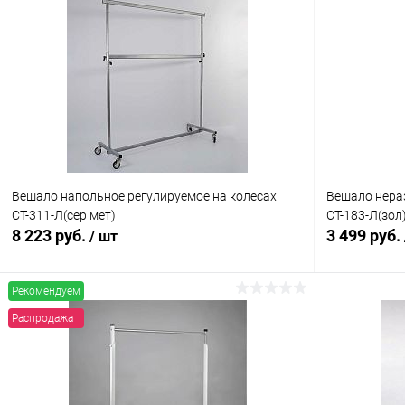
Вешало напольное регулируемое на колесах
Вешало нера
СТ-311-Л(сер мет)
СТ-183-Л(зол
8 223 руб.
3 499 руб.
/ шт
Рекомендуем
В корзину
Распродажа
Купить в 1 клик
Сравнение
Купить в 1
В избранное
В наличии
В избранн