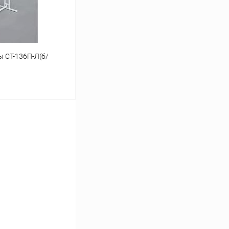
ы СТ-136П-Л(б/
ину
Сравнение
Под заказ