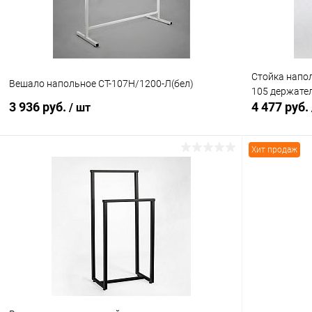
Стойка напол
Вешало напольное СТ-107Н/1200-Л(бел)
105 держател
3 936 руб.
4 477 руб.
/ шт
Хит продаж
В корзину
Купить в 1 клик
Сравнение
Купить в 1
В избранное
В наличии
В избранн