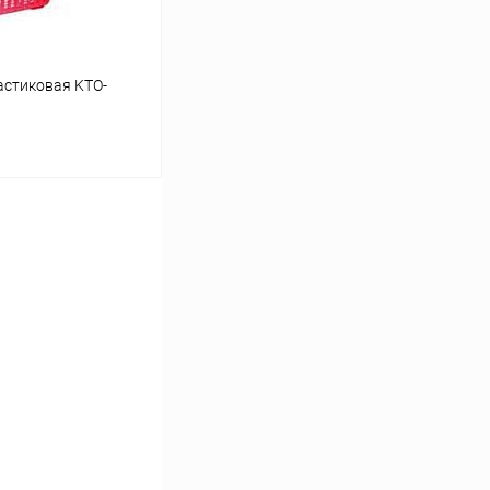
астиковая KTO-
ину
Сравнение
Под заказ