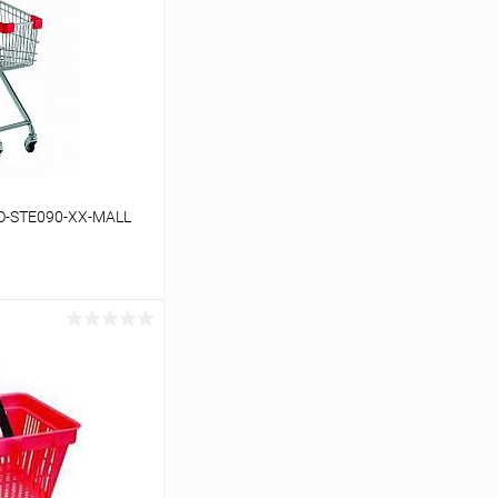
O-STE090-XX-MALL
ину
Сравнение
Под заказ