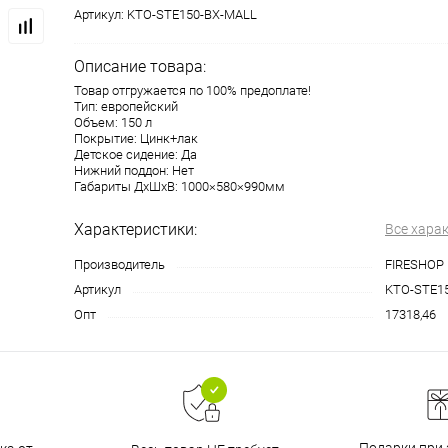
Артикул:
KTO-STE150-BX-MALL
Описание товара:
Товар отгружается по 100% предоплате!
Тип: европейский
Объем: 150 л
Покрытие: Цинк+лак
Детское сидение: Да
Нижний поддон: Нет
Габариты ДхШхВ: 1000×580×990мм
Характеристики:
Все хара
Производитель
FIRESHOP
Артикул
KTO-STE1
Опт
17318,46