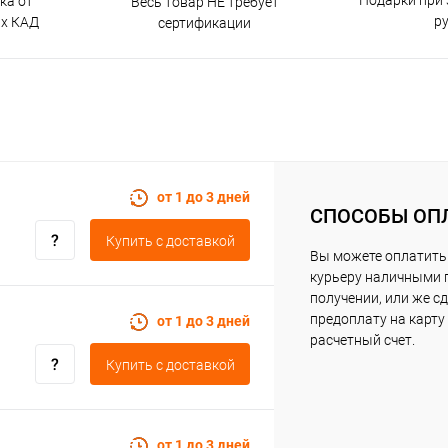
Подарки при 
ка от
Весь товар НЕ требует
р
ах КАД
сертификации
от 1 до 3 дней
СПОСОБЫ ОП
Купить c доставкой
Вы можете оплатить
курьеру наличными 
получении, или же с
предоплату на карту
от 1 до 3 дней
расчетный счет.
Купить c доставкой
от 1 до 3 дней