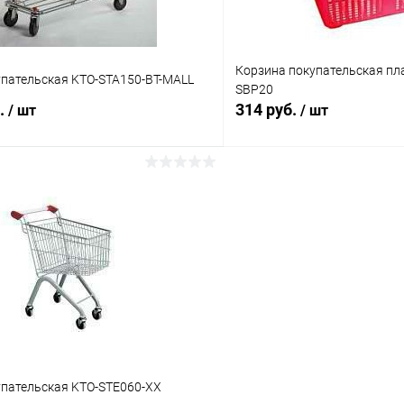
Корзина покупательская пл
упательская KTO-STA150-BT-MALL
SBP20
б.
314 руб.
/ шт
/ шт
В корзину
В корз
 клик
Сравнение
Купить в 1 клик
ое
Под заказ
В избранное
упательская KTO-STE060-XX