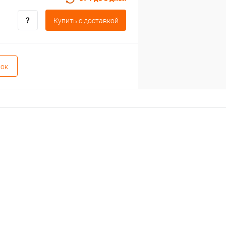
Купить c доставкой
вок