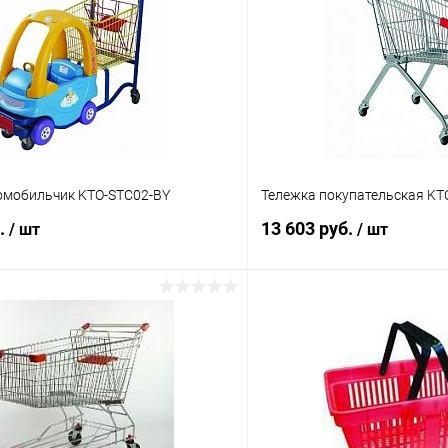
омобильчик KTO-STC02-BY
Тележка покупательская KT
б.
13 603 руб.
/ шт
/ шт
В корзину
В корз
 клик
Сравнение
Купить в 1 клик
ое
Под заказ
В избранное