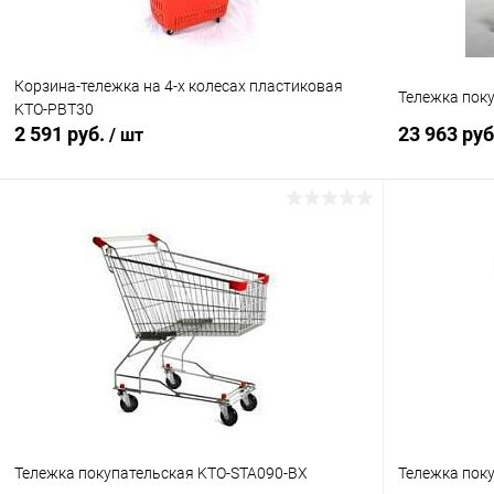
Корзина-тележка на 4-х колесах пластиковая
Тележка пок
KTO-PBT30
2 591 руб.
23 963 ру
/ шт
В корзину
Купить в 1 клик
Сравнение
Купить в 1
В избранное
В наличии
В избранн
Тележка покупательская KTO-STA090-BX
Тележка пок