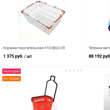
Корзина покупательская KTO-SB22-CR
Тележка-авт
1 375 руб.
88 192 ру
/ шт
Распродажа
В корзину
Хит продаж
Купить в 1 клик
Сравнение
Купить в 1
В избранное
Под заказ
В избранн